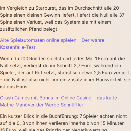
Im Vergleich zu Starburst, das im Durchschnitt alle 20
Spins einen kleinen Gewinn liefert, liefert die Null alle 37
Spins einen Verlust, weil das System sie mit einem
zusätzlichen Pfand belegt.
Alte Spielautomaten online spielen – Der wahre
Kostenfalle‑Test
Wenn du 100 Runden spielst und jedes Mal 1 Euro auf die
Null setzt, verlierst du im Schnitt 2,7 Euro, während ein
Spieler, der auf Rot setzt, statistisch etwa 2,5 Euro verliert
– die Null ist also nicht nur ein zusätzlicher Hausvorteil, sie
ist das Haus.
Crash Games mit Bonus im Online Casino – das kalte
Mathe‑Manöver der Werbe‑Schnüffler
Ein kurzer Blick in die Buchführung: 7 Spieler achten nicht
auf die 0, 3 von ihnen verlieren innerhalb von 15 Minuten
15 Euro, weil sie das Prinzip der Negativwartung