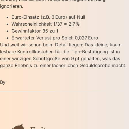
ignorieren.
Euro‑Einsatz (z.B. 3 Euro) auf Null
Wahrscheinlichkeit 1/37 ≈ 2,7 %
Gewinnfaktor 35 zu 1
Erwarteter Verlust pro Spiel: 0,027 Euro
Und weil wir schon beim Detail liegen: Das kleine, kaum
lesbare Kontrollkästchen für die Tipp‑Bestätigung ist in
einer winzigen Schriftgröße von 9 pt gehalten, was das
ganze Erlebnis zu einer lächerlichen Geduldsprobe macht.
By