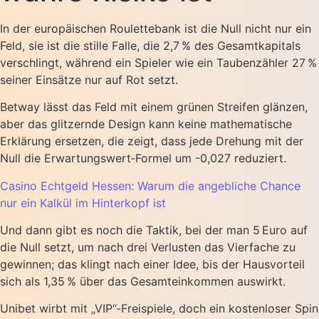
In der europäischen Roulettebank ist die Null nicht nur ein
Feld, sie ist die stille Falle, die 2,7 % des Gesamtkapitals
verschlingt, während ein Spieler wie ein Taubenzähler 27 %
seiner Einsätze nur auf Rot setzt.
Betway lässt das Feld mit einem grünen Streifen glänzen,
aber das glitzernde Design kann keine mathematische
Erklärung ersetzen, die zeigt, dass jede Drehung mit der
Null die Erwartungswert‑Formel um -0,027 reduziert.
Casino Echtgeld Hessen: Warum die angebliche Chance
nur ein Kalkül im Hinterkopf ist
Und dann gibt es noch die Taktik, bei der man 5 Euro auf
die Null setzt, um nach drei Verlusten das Vierfache zu
gewinnen; das klingt nach einer Idee, bis der Hausvorteil
sich als 1,35 % über das Gesamteinkommen auswirkt.
Unibet wirbt mit „VIP“‑Freispiele, doch ein kostenloser Spin