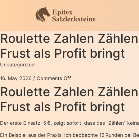
Roulette Zahlen Zählen
Frust als Profit bringt
Uncategorized
16. May 2026
/
Comments Off
Roulette Zahlen Zählen
Frust als Profit bringt
Der erste Einsatz, 5 €, zeigt sofort, dass das “Zählen” ke
Ein Beispiel aus der Praxis: Ich beobachte 12 Runden bei Be