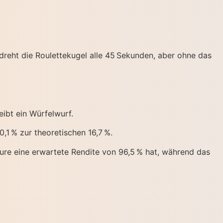
dreht die Roulettekugel alle 45 Sekunden, aber ohne das
eibt ein Würfelwurf.
0,1 % zur theoretischen 16,7 %.
ture eine erwartete Rendite von 96,5 % hat, während das