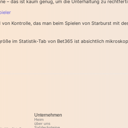
ne – das ist kaum genug, um die Unterhaltung zu rechtferti
ieler
l von Kontrolle, das man beim Spielen von Starburst mit de
größe im Statistik‑Tab von Bet365 ist absichtlich mikroskop
Unternehmen
Heim
über uns
Salzlecksteine