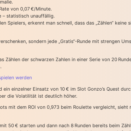
malie.
 Rate von 0,07 €/Minute.
– statistisch unauffällig.
n Spielers, erkennt man schnell, dass das „Zählen“ keine si
 verschenken, sondern jede „Gratis“-Runde mit strengen Ums
s Zählen der schwarzen Zahlen in einer Serie von 20 Runden
.
 spielen werden
ein einzelner Einsatz von 10 € im Slot Gonzo’s Quest durchs
r die Volatilität ist deutlich höher.
ts mit dem ROI von 0,973 beim Roulette vergleicht, sieht 
l mit 50 € starten und dann nach 8 Runden bereits beim Zähl