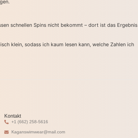
gen.
ssen schnellen Spins nicht bekommt – dort ist das Ergebnis
isch klein, sodass ich kaum lesen kann, welche Zahlen ich
Kontakt
+1 (662) 258-5616
Kaganswimwear@mail.com