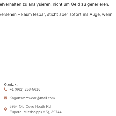
elverhalten zu analysieren, nicht um Geld zu generieren.
 versehen – kaum lesbar, sticht aber sofort ins Auge, wenn
Kontakt
+1 (662) 258-5616
Kaganswimwear@mail.com
5954 Old Cove Heath Rd
Eupora, Mississippi(MS), 39744