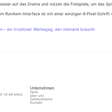
 besser auf das Drama und nutzen die Freispiele, um das Spi
im Run4win-Interface ist mit einer winzigen 9‑Pixel‑Schrift
n – ein trostloser Werbegag, den niemand braucht
Unternehmen
Heim
 Ut elit tellus,
über uns
Salzlecksteine
Kontakt