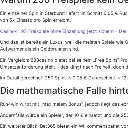
Ein einzelner Spin in Starburst liefert im Schnitt 0,05 €
von 5x Einsatz pro Spin erreicht.
Casino41 95 Freispiele ohne Einzahlung jetzt sichern – Der
Und das ist bereits ein Luxus, weil die meisten Spiele wie 
Aufwärmer als ein Geldbrunnen sind.
Ein Vergleich: 888casino bietet bei seinem „Free Spins“ P
Umsatzanforderung stellt – das klingt nach Freiheit, doch 
Im Detail gerechnet: 250 Spins × 0,05 € Durchschnitt = 12
Die mathematische Falle hin
Run4win wirbt mit „maximalem Bonus“, jedoch liegt das ech
Andernfalls würde ein Spieler, der 10 € einsetzt und die 25
Ein weiterer Blick: Bet365 bietet ein Willkommenspaket von