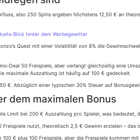
 Rückfluss, also 250 Spins ergeben höchstens 12,50 € an t
 kalte Blick hinter dem Werbegewitter
Gonzo’s Quest mit einer Volatilität von 8% die Gewinnschwel
romo‑Deal 50 Freispiele, aber verlangt gleichzeitig eine 
die maximale Auszahlung ist häufig auf 100 € gedeckelt.
,50 €. Abzüglich einer typischen 30% Steuer auf Bonusgewin
ter dem maximalen Bonus
te Limit bei 200 € Auszahlung pro Spieler, was bedeutet, d
0 Freispiele nutzt, theoretisch 2,5 € Gewinn erzielen – das
 100 € plus 100 Freispiele, aber die Freispiele kommen mit 