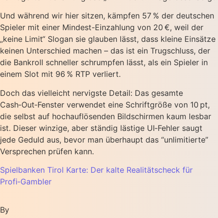
Und während wir hier sitzen, kämpfen 57 % der deutschen
Spieler mit einer Mindest-Einzahlung von 20 €, weil der
„keine Limit“ Slogan sie glauben lässt, dass kleine Einsätze
keinen Unterschied machen – das ist ein Trugschluss, der
die Bankroll schneller schrumpfen lässt, als ein Spieler in
einem Slot mit 96 % RTP verliert.
Doch das vielleicht nervigste Detail: Das gesamte
Cash‑Out‑Fenster verwendet eine Schriftgröße von 10 pt,
die selbst auf hochauflösenden Bildschirmen kaum lesbar
ist. Dieser winzige, aber ständig lästige UI‑Fehler saugt
jede Geduld aus, bevor man überhaupt das “unlimitierte”
Versprechen prüfen kann.
Spielbanken Tirol Karte: Der kalte Realitätscheck für
Profi‑Gambler
By