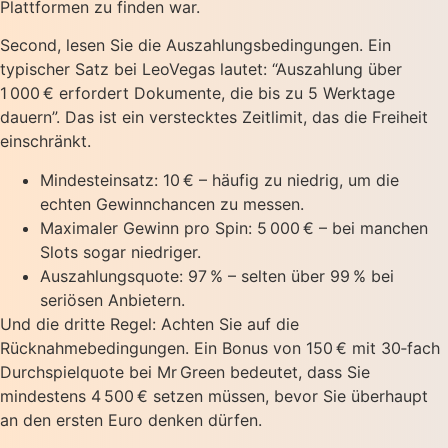
Plattformen zu finden war.
Second, lesen Sie die Auszahlungsbedingungen. Ein
typischer Satz bei LeoVegas lautet: “Auszahlung über
1 000 € erfordert Dokumente, die bis zu 5 Werktage
dauern”. Das ist ein verstecktes Zeitlimit, das die Freiheit
einschränkt.
Mindesteinsatz: 10 € – häufig zu niedrig, um die
echten Gewinnchancen zu messen.
Maximaler Gewinn pro Spin: 5 000 € – bei manchen
Slots sogar niedriger.
Auszahlungsquote: 97 % – selten über 99 % bei
seriösen Anbietern.
Und die dritte Regel: Achten Sie auf die
Rücknahmebedingungen. Ein Bonus von 150 € mit 30‑fach
Durchspielquote bei Mr Green bedeutet, dass Sie
mindestens 4 500 € setzen müssen, bevor Sie überhaupt
an den ersten Euro denken dürfen.