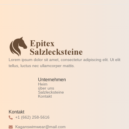
Lorem ipsum dolor sit amet, consectetur adipiscing elit. Ut elit
tellus, luctus nec ullamcorper mattis.
Unternehmen
Heim
über uns
Salzlecksteine
Kontakt
Kontakt
+1 (662) 258-5616
Kaganswimwear@mail.com