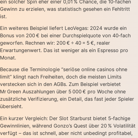
ein solcher Spin eher einer 0,01 % Chance, die 10‑fachen
Gewinn zu erzielen, was statistisch gesehen ein Fehltritt
ist.
Ein weiteres Beispiel liefert LeoVegas: 2024 wurde ein
Bonus von 200 € bei einer Durchspielquote von 40‑fach
geworfen. Rechnen wir: 200 € ÷ 40 = 5 €, realer
Erwartungenwert. Das ist weniger als ein Espresso pro
Monat.
Because die Terminologie “seriöse online casinos ohne
limit” klingt nach Freiheiten, doch die meisten Limits
verstecken sich in den AGBs. Zum Beispiel verbietet
Mr Green Auszahlungen über 5 000 € pro Woche ohne
zusätzliche Verifizierung, ein Detail, das fast jeder Spieler
übersieht.
Ein kurzer Vergleich: Der Slot Starburst bietet 5‑fachige
Gewinnlinien, während Gonzo’s Quest über 20 % Volatilität
verfügt – das ist schnell, aber nicht unbedingt profitabel,