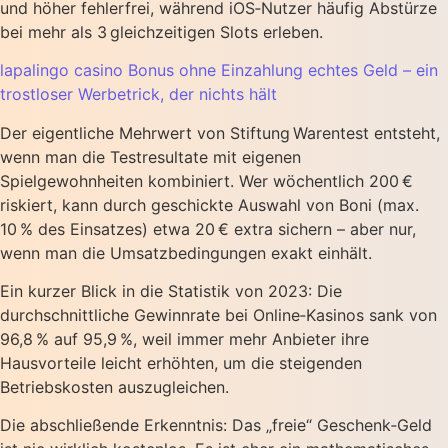
und höher fehlerfrei, während iOS‑Nutzer häufig Abstürze
bei mehr als 3 gleichzeitigen Slots erleben.
lapalingo casino Bonus ohne Einzahlung echtes Geld – ein
trostloser Werbetrick, der nichts hält
Der eigentliche Mehrwert von Stiftung Warentest entsteht,
wenn man die Testresultate mit eigenen
Spielgewohnheiten kombiniert. Wer wöchentlich 200 €
riskiert, kann durch geschickte Auswahl von Boni (max.
10 % des Einsatzes) etwa 20 € extra sichern – aber nur,
wenn man die Umsatzbedingungen exakt einhält.
Ein kurzer Blick in die Statistik von 2023: Die
durchschnittliche Gewinnrate bei Online‑Kasinos sank von
96,8 % auf 95,9 %, weil immer mehr Anbieter ihre
Hausvorteile leicht erhöhten, um die steigenden
Betriebskosten auszugleichen.
Die abschließende Erkenntnis: Das „freie“ Geschenk‑Geld