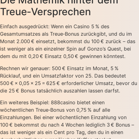
Treue‑Versprechen
Einfach ausgedrückt: Wenn ein Casino 5 % des
Gesamtumsatzes als Treue‑Bonus zurückgibt, und du im
Monat 2.000 € einsetzt, bekommst du 100 € zurück – das
ist weniger als ein einzelner Spin auf Gonzo’s Quest, bei
dem du mit 0,20 € Einsatz 0,50 € gewinnen könntest.
Rechnen wir genauer: 500 € Einsatz im Monat, 5 %
Rücklauf, und ein Umsatzfaktor von 25. Das bedeutet
500 € × 0,05 × 25 = 625 € erforderlicher Umsatz, bevor du
die 25 € Bonus tatsächlich auszahlen lassen darfst.
Ein weiteres Beispiel: 888casino bietet einen
wöchentlichen Treue‑Bonus von 0,75 % auf alle
Einzahlungen. Bei einer wöchentlichen Einzahlung von
100 € bekommst du nach 4 Wochen lediglich 3 € Bonus –
das ist weniger als ein Cent pro Tag, den du in einen