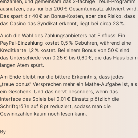
einzahlen, und gemeinsam das 2‑fachige Treue‑Programm
ausnutzen, das nur bei 200 € Gesamtumsatz aktiviert wird.
Das spart dir 40 € an Bonus‑Kosten, aber das Risiko, dass
das Casino das Syndikat erkennt, liegt bei circa 23 %.
Auch die Wahl des Zahlungsanbieters hat Einfluss: Ein
PayPal‑Einzahlung kostet 0,5 % Gebühren, während eine
Kreditkarte 1,2 % kostet. Bei einem Bonus von 50 € sind
das Unterschiede von 0,25 € bis 0,60 €, die das Haus beim
langen Atem spürt.
Am Ende bleibt nur die bittere Erkenntnis, dass jedes
„treue bonus“ Versprechen mehr ein Mathe‑Aufgabe ist, als
ein Geschenk. Und das nervt besonders, wenn das
Interface des Spiels bei 0,01 € Einsatz plötzlich die
Schriftgröße auf 8 pt reduziert, sodass man die
Gewinnzahlen kaum noch lesen kann.
By