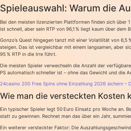
Spieleauswahl: Warum die Au
Bei den meisten lizenzierten Plattformen finden sich über 1 2
ist schnell, aber sein RTP von 96,1 % liegt kaum über dem 
Gonzo’s Quest hingegen tanzt mit einer Volatilität von 6,5 
steigen. Das ist vergleichbar mit einem langsamen, aber si
95 % RTP in die Irre führt.
Die meisten Spieler verwechseln die Anzahl der verfügbare
PS automatisch schneller ist – ohne das Gewicht und die A
24casino 200 Free Spins ohne Einzahlung 2026 sichern – D
Wie man die versteckten Kosten k
Ein typischer Spieler legt 50 Euro Einsatz pro Woche an. 
statt zu gewinnen. Rechnet man das über ein Jahr, summier
Ein weiterer versteckter Faktor: Die Auszahlungsgeschwind