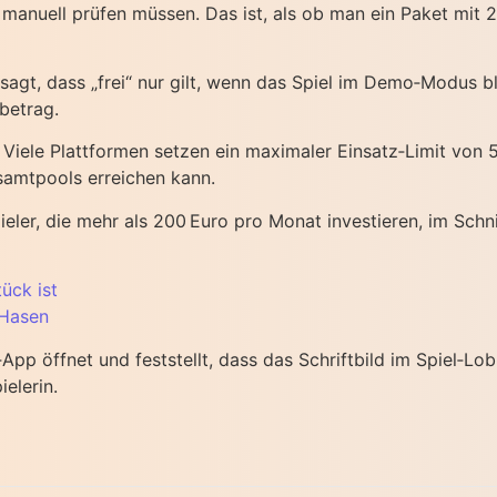
 manuell prüfen müssen. Das ist, als ob man ein Paket mit 2
gt, dass „frei“ nur gilt, wenn das Spiel im Demo‑Modus blei
dbetrag.
Viele Plattformen setzen ein maximaler Einsatz‑Limit von 5
samtpools erreichen kann.
pieler, die mehr als 200 Euro pro Monat investieren, im Schn
ück ist
 Hasen
 öffnet und feststellt, dass das Schriftbild im Spiel‑Lobby
ielerin.