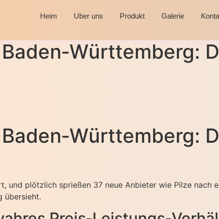
Heim
Uber uns
Produkt
Galerie
Konta
 Baden‑Württemberg: Di
 Baden‑Württemberg: Di
, und plötzlich sprießen 37 neue Anbieter wie Pilze nach ei
g übersieht.
wahres Preis‑Leistungs‑Verhäl