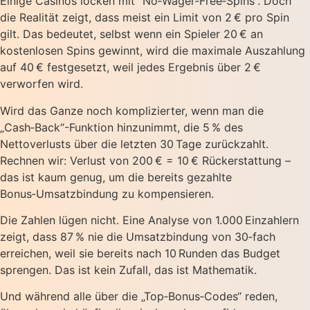
Einige Casinos locken mit “No‑Wager‑Free‑Spins”. Doch
die Realität zeigt, dass meist ein Limit von 2 € pro Spin
gilt. Das bedeutet, selbst wenn ein Spieler 20 € an
kostenlosen Spins gewinnt, wird die maximale Auszahlung
auf 40 € festgesetzt, weil jedes Ergebnis über 2 €
verworfen wird.
Wird das Ganze noch komplizierter, wenn man die
„Cash‑Back“-Funktion hinzunimmt, die 5 % des
Nettoverlusts über die letzten 30 Tage zurückzahlt.
Rechnen wir: Verlust von 200 € = 10 € Rückerstattung –
das ist kaum genug, um die bereits gezahlte
Bonus‑Umsatzbindung zu kompensieren.
Die Zahlen lügen nicht. Eine Analyse von 1.000 Einzahlern
zeigt, dass 87 % nie die Umsatzbindung von 30‑fach
erreichen, weil sie bereits nach 10 Runden das Budget
sprengen. Das ist kein Zufall, das ist Mathematik.
Und während alle über die „Top‑Bonus‑Codes“ reden,