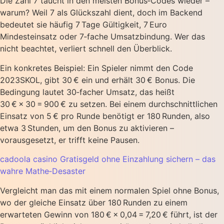
Die Zahl 7 taucht in den meisten Bonus‑Codes wieder –
warum? Weil 7 als Glückszahl dient, doch im Backend
bedeutet sie häufig 7 Tage Gültigkeit, 7 Euro
Mindesteinsatz oder 7‑fache Umsatzbindung. Wer das
nicht beachtet, verliert schnell den Überblick.
Ein konkretes Beispiel: Ein Spieler nimmt den Code
2023SKOL, gibt 30 € ein und erhält 30 € Bonus. Die
Bedingung lautet 30‑facher Umsatz, das heißt
30 € × 30 = 900 € zu setzen. Bei einem durchschnittlichen
Einsatz von 5 € pro Runde benötigt er 180 Runden, also
etwa 3 Stunden, um den Bonus zu aktivieren –
vorausgesetzt, er trifft keine Pausen.
cadoola casino Gratisgeld ohne Einzahlung sichern – das
wahre Mathe‑Desaster
Vergleicht man das mit einem normalen Spiel ohne Bonus,
wo der gleiche Einsatz über 180 Runden zu einem
erwarteten Gewinn von 180 € × 0,04 = 7,20 € führt, ist der