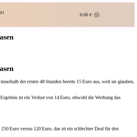
kt
0,00
€
rasen
rasen
nerhalb der ersten 48 Stunden bereits 15 Euro aus, weil sie glauben,
 Ergebnis ist ein Verlust von 14 Euro, obwohl die Werbung das
250 Euro versus 120 Euro, das ist ein schlechter Deal für den