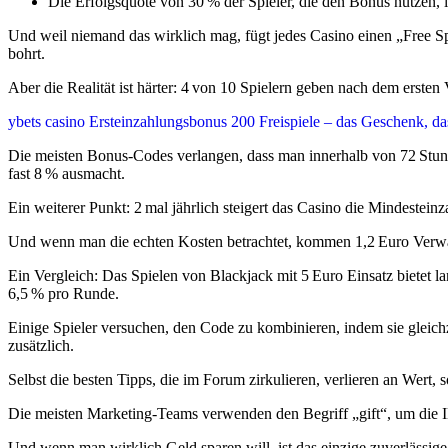
Die Erfolgsquote von 30 % der Spieler, die den Bonus nutzen, l
Und weil niemand das wirklich mag, fügt jedes Casino einen „Free Spi
bohrt.
Aber die Realität ist härter: 4 von 10 Spielern geben nach dem erste
ybets casino Ersteinzahlungsbonus 200 Freispiele – das Geschenk, das
Die meisten Bonus‑Codes verlangen, dass man innerhalb von 72 Stund
fast 8 % ausmacht.
Ein weiterer Punkt: 2 mal jährlich steigert das Casino die Mindest
Und wenn man die echten Kosten betrachtet, kommen 1,2 Euro Verwal
Ein Vergleich: Das Spielen von Blackjack mit 5 Euro Einsatz bietet 
6,5 % pro Runde.
Einige Spieler versuchen, den Code zu kombinieren, indem sie gleich
zusätzlich.
Selbst die besten Tipps, die im Forum zirkulieren, verlieren an Wert
Die meisten Marketing‑Teams verwenden den Begriff „gift“, um die Ill
Und wenn man wirklich Geld sparen will, ist das einzige zuverlässi