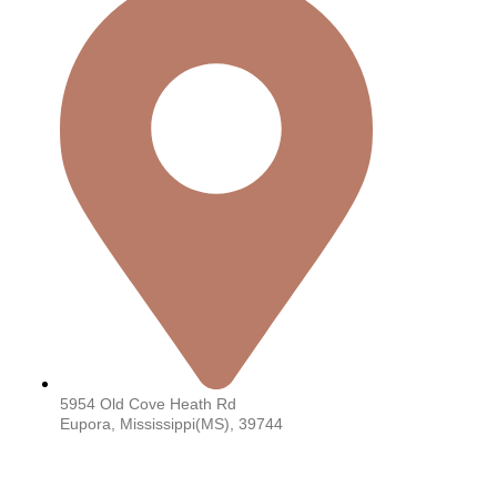
5954 Old Cove Heath Rd
Eupora, Mississippi(MS), 39744