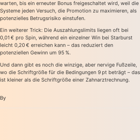
warten, bis ein erneuter Bonus freigeschaltet wird, weil die
Systeme jeden Versuch, die Promotion zu maximieren, als
potenzielles Betrugsrisiko einstufen.
Ein weiterer Trick: Die Auszahlungslimits liegen oft bei
0,01 € pro Spin, während ein einzelner Win bei Starburst
leicht 0,20 € erreichen kann – das reduziert den
potenziellen Gewinn um 95 %.
Und dann gibt es noch die winzige, aber nervige Fußzeile,
wo die Schriftgröße für die Bedingungen 9 pt beträgt – das
ist kleiner als die Schriftgröße einer Zahnarztrechnung.
By