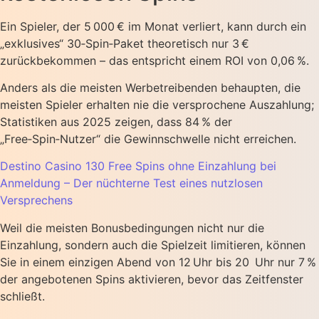
Ein Spieler, der 5 000 € im Monat verliert, kann durch ein
„exklusives“ 30‑Spin‑Paket theoretisch nur 3 €
zurückbekommen – das entspricht einem ROI von 0,06 %.
Anders als die meisten Werbetreibenden behaupten, die
meisten Spieler erhalten nie die versprochene Auszahlung;
Statistiken aus 2025 zeigen, dass 84 % der
„Free‑Spin‑Nutzer“ die Gewinnschwelle nicht erreichen.
Destino Casino 130 Free Spins ohne Einzahlung bei
Anmeldung – Der nüchterne Test eines nutzlosen
Versprechens
Weil die meisten Bonusbedingungen nicht nur die
Einzahlung, sondern auch die Spielzeit limitieren, können
Sie in einem einzigen Abend von 12 Uhr bis 20 Uhr nur 7 %
der angebotenen Spins aktivieren, bevor das Zeitfenster
schließt.