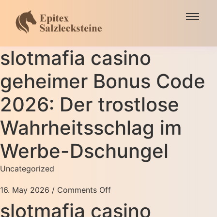
slotmafia casino
geheimer Bonus Code
2026: Der trostlose
Wahrheitsschlag im
Werbe-Dschungel
Uncategorized
16. May 2026
/
Comments Off
slotmafia casino