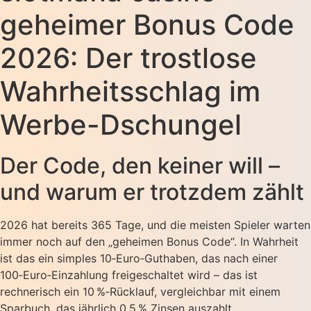
geheimer Bonus Code
2026: Der trostlose
Wahrheitsschlag im
Werbe-Dschungel
Der Code, den keiner will –
und warum er trotzdem zählt
2026 hat bereits 365 Tage, und die meisten Spieler warten
immer noch auf den „geheimen Bonus Code“. In Wahrheit
ist das ein simples 10‑Euro‑Guthaben, das nach einer
100‑Euro‑Einzahlung freigeschaltet wird – das ist
rechnerisch ein 10 %‑Rücklauf, vergleichbar mit einem
Sparbuch, das jährlich 0,5 % Zinsen auszahlt.