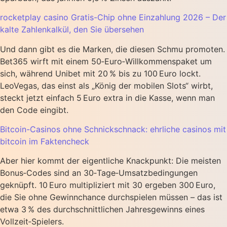
rocketplay casino Gratis-Chip ohne Einzahlung 2026 – Der
kalte Zahlenkalkül, den Sie übersehen
Und dann gibt es die Marken, die diesen Schmu promoten.
Bet365 wirft mit einem 50‑Euro‑Willkommenspaket um
sich, während Unibet mit 20 % bis zu 100 Euro lockt.
LeoVegas, das einst als „König der mobilen Slots“ wirbt,
steckt jetzt einfach 5 Euro extra in die Kasse, wenn man
den Code eingibt.
Bitcoin-Casinos ohne Schnickschnack: ehrliche casinos mit
bitcoin im Faktencheck
Aber hier kommt der eigentliche Knackpunkt: Die meisten
Bonus‑Codes sind an 30‑Tage‑Umsatzbedingungen
geknüpft. 10 Euro multipliziert mit 30 ergeben 300 Euro,
die Sie ohne Gewinnchance durchspielen müssen – das ist
etwa 3 % des durchschnittlichen Jahresgewinns eines
Vollzeit‑Spielers.