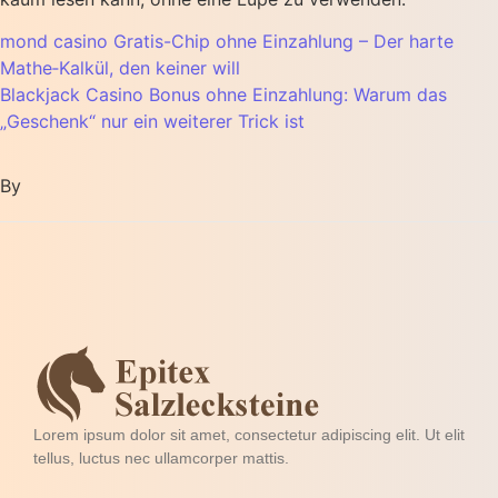
mond casino Gratis-Chip ohne Einzahlung – Der harte
Mathe‑Kalkül, den keiner will
Blackjack Casino Bonus ohne Einzahlung: Warum das
„Geschenk“ nur ein weiterer Trick ist
By
Lorem ipsum dolor sit amet, consectetur adipiscing elit. Ut elit
tellus, luctus nec ullamcorper mattis.