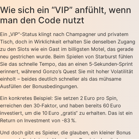
Wie sich ein “VIP” anfühlt, wenn
man den Code nutzt
Ein „VIP“-Status klingt nach Champagner und privatem
Tisch, doch in Wirklichkeit erhalten Sie denselben Zugang
zu den Slots wie ein Gast im billigsten Motel, das gerade
neu gestrichen wurde. Beim Spielen von Starburst fühlen
Sie das schnelle Tempo, das an einen 5‑Sekunden‑Sprint
erinnert, während Gonzo’s Quest Sie mit hoher Volatilität
einholt – beides deutlich schneller als das mühsame
Ausfüllen der Bonusbedingungen.
Ein konkretes Beispiel: Sie setzen 2 Euro pro Spin,
erreichen den 30‑Faktor, und haben bereits 60 Euro
investiert, um die 10 Euro „gratis“ zu erhalten. Das ist ein
Return on Investment von -83 %.
Und doch gibt es Spieler, die glauben, ein kleiner Bonus