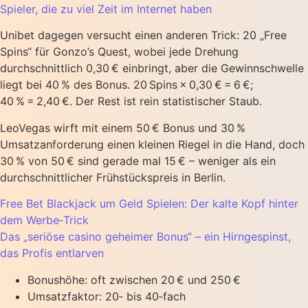
Spieler, die zu viel Zeit im Internet haben
Unibet dagegen versucht einen anderen Trick: 20 „Free
Spins“ für Gonzo’s Quest, wobei jede Drehung
durchschnittlich 0,30 € einbringt, aber die Gewinnschwelle
liegt bei 40 % des Bonus. 20 Spins × 0,30 € = 6 €;
40 % = 2,40 €. Der Rest ist rein statistischer Staub.
LeoVegas wirft mit einem 50 € Bonus und 30 %
Umsatzanforderung einen kleinen Riegel in die Hand, doch
30 % von 50 € sind gerade mal 15 € – weniger als ein
durchschnittlicher Frühstückspreis in Berlin.
Free Bet Blackjack um Geld Spielen: Der kalte Kopf hinter
dem Werbe‑Trick
Das „seriöse casino geheimer Bonus“ – ein Hirngespinst,
das Profis entlarven
Bonushöhe: oft zwischen 20 € und 250 €
Umsatzfaktor: 20‑ bis 40‑fach