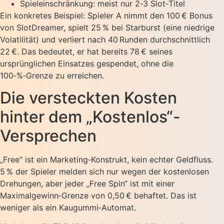
Spieleinschränkung: meist nur 2‑3 Slot‑Titel
Ein konkretes Beispiel: Spieler A nimmt den 100 € Bonus
von SlotDreamer, spielt 25 % bei Starburst (eine niedrige
Volatilität) und verliert nach 40 Runden durchschnittlich
22 €. Das bedeutet, er hat bereits 78 € seines
ursprünglichen Einsatzes gespendet, ohne die
100‑%‑Grenze zu erreichen.
Die versteckten Kosten
hinter dem „Kostenlos“-
Versprechen
„Free“ ist ein Marketing‑Konstrukt, kein echter Geldfluss.
5 % der Spieler melden sich nur wegen der kostenlosen
Drehungen, aber jeder „Free Spin“ ist mit einer
Maximalgewinn‑Grenze von 0,50 € behaftet. Das ist
weniger als ein Kaugummi‑Automat.