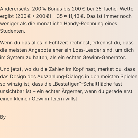
Andererseits: 200 % Bonus bis 200 € bei 35‑facher Wette
ergibt (200 € + 200 €) ÷ 35 ≈ 11,43 €. Das ist immer noch
weniger als die monatliche Handy‑Rechnung eines
Studenten.
Wenn du das alles in Echtzeit rechnest, erkennst du, dass
die meisten Angebote eher ein Loss‑Leader sind, um dich
im System zu halten, als ein echter Gewinn‑Generator.
Und jetzt, wo du die Zahlen im Kopf hast, merkst du, dass
das Design des Auszahlung‑Dialogs in den meisten Spielen
so winzig ist, dass die „Bestätigen“-Schaltfläche fast
unsichtbar ist – ein echter Ärgerner, wenn du gerade erst
einen kleinen Gewinn feiern willst.
By