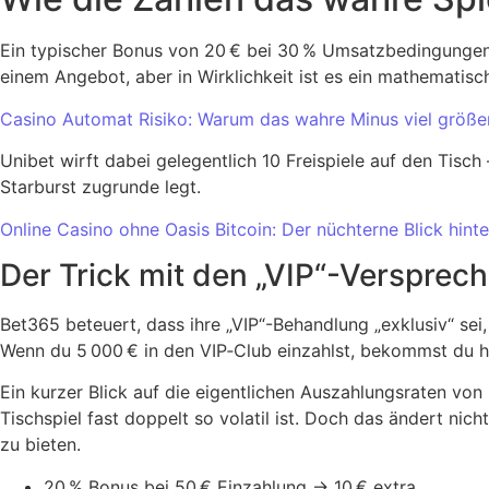
Ein typischer Bonus von 20 € bei 30 % Umsatzbedingungen 
einem Angebot, aber in Wirklichkeit ist es ein mathematisch
Casino Automat Risiko: Warum das wahre Minus viel größer 
Unibet wirft dabei gelegentlich 10 Freispiele auf den Tisc
Starburst zugrunde legt.
Online Casino ohne Oasis Bitcoin: Der nüchterne Blick hint
Der Trick mit den „VIP“-Versprec
Bet365 beteuert, dass ihre „VIP“-Behandlung „exklusiv“ sei,
Wenn du 5 000 € in den VIP‑Club einzahlst, bekommst du h
Ein kurzer Blick auf die eigentlichen Auszahlungsraten von
Tischspiel fast doppelt so volatil ist. Doch das ändert n
zu bieten.
20 % Bonus bei 50 € Einzahlung → 10 € extra