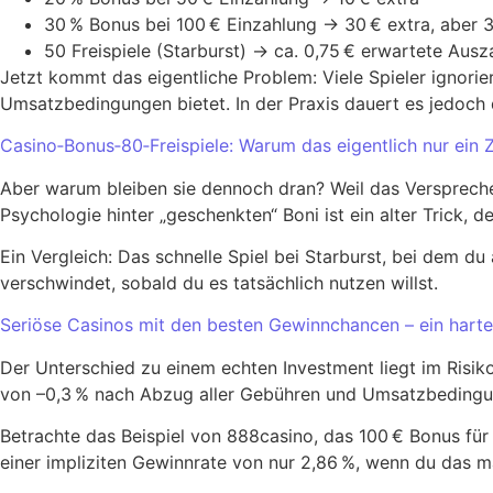
30 % Bonus bei 100 € Einzahlung → 30 € extra, aber
50 Freispiele (Starburst) → ca. 0,75 € erwartete Ausz
Jetzt kommt das eigentliche Problem: Viele Spieler ignori
Umsatzbedingungen bietet. In der Praxis dauert es jedoch d
Casino‑Bonus‑80‑Freispiele: Warum das eigentlich nur ein Za
Aber warum bleiben sie dennoch dran? Weil das Verspreche
Psychologie hinter „geschenkten“ Boni ist ein alter Trick, 
Ein Vergleich: Das schnelle Spiel bei Starburst, bei dem du
verschwindet, sobald du es tatsächlich nutzen willst.
Seriöse Casinos mit den besten Gewinnchancen – ein harte
Der Unterschied zu einem echten Investment liegt im Risik
von –0,3 % nach Abzug aller Gebühren und Umsatzbedingu
Betrachte das Beispiel von 888casino, das 100 € Bonus für
einer impliziten Gewinnrate von nur 2,86 %, wenn du das m