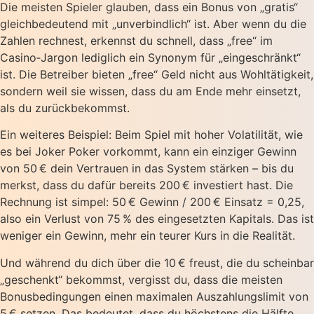
Die meisten Spieler glauben, dass ein Bonus von „gratis“
gleichbedeutend mit „unverbindlich“ ist. Aber wenn du die
Zahlen rechnest, erkennst du schnell, dass „free“ im
Casino‑Jargon lediglich ein Synonym für „eingeschränkt“
ist. Die Betreiber bieten „free“ Geld nicht aus Wohltätigkeit,
sondern weil sie wissen, dass du am Ende mehr einsetzt,
als du zurückbekommst.
Ein weiteres Beispiel: Beim Spiel mit hoher Volatilität, wie
es bei Joker Poker vorkommt, kann ein einziger Gewinn
von 50 € dein Vertrauen in das System stärken – bis du
merkst, dass du dafür bereits 200 € investiert hast. Die
Rechnung ist simpel: 50 € Gewinn / 200 € Einsatz = 0,25,
also ein Verlust von 75 % des eingesetzten Kapitals. Das ist
weniger ein Gewinn, mehr ein teurer Kurs in die Realität.
Und während du dich über die 10 € freust, die du scheinbar
„geschenkt“ bekommst, vergisst du, dass die meisten
Bonusbedingungen einen maximalen Auszahlungslimit von
5 € setzen. Das bedeutet, dass du höchstens die Hälfte