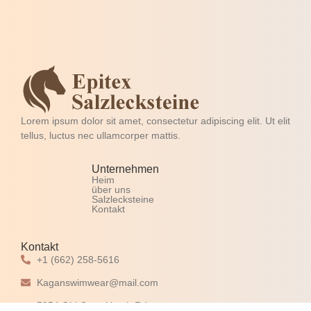
Lorem ipsum dolor sit amet, consectetur adipiscing elit. Ut elit
tellus, luctus nec ullamcorper mattis.
Unternehmen
Heim
über uns
Salzlecksteine
Kontakt
Kontakt
+1 (662) 258-5616
Kaganswimwear@mail.com
5954 Old Cove Heath Rd