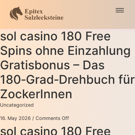
sol casino 180 Free
Spins ohne Einzahlung
Gratisbonus – Das
180‑Grad‑Drehbuch für
ZockerInnen
Uncategorized
16. May 2026
/
Comments Off
sol casino 180 Free