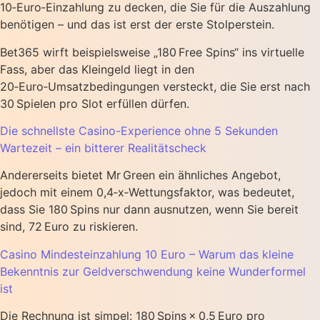
10‑Euro‑Einzahlung zu decken, die Sie für die Auszahlung
benötigen – und das ist erst der erste Stolperstein.
Bet365 wirft beispielsweise „180 Free Spins“ ins virtuelle
Fass, aber das Kleingeld liegt in den
20‑Euro‑Umsatzbedingungen versteckt, die Sie erst nach
30 Spielen pro Slot erfüllen dürfen.
Die schnellste Casino-Experience ohne 5 Sekunden
Wartezeit – ein bitterer Realitätscheck
Andererseits bietet Mr Green ein ähnliches Angebot,
jedoch mit einem 0,4‑x‑Wettungsfaktor, was bedeutet,
dass Sie 180 Spins nur dann ausnutzen, wenn Sie bereit
sind, 72 Euro zu riskieren.
Casino Mindesteinzahlung 10 Euro – Warum das kleine
Bekenntnis zur Geldverschwendung keine Wunderformel
ist
Die Rechnung ist simpel: 180 Spins × 0,5 Euro pro