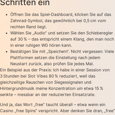
Schritten ein
Öffnen Sie das Spiel‑Dashboard, klicken Sie auf das
Zahnrad‑Symbol, das gewöhnlich bei 0,5 cm vom
rechten Rand liegt.
Wählen Sie „Audio“ und setzen Sie den Schieberegler
auf 30 % – das entspricht einem Klang, den man noch
in einer ruhigen WG hören kann.
Bestätigen Sie mit „Speichern“. Nicht vergessen: Viele
Plattformen setzen die Einstellung nach jedem
Neustart zurück, also prüfen Sie jedes Mal.
Ein Beispiel aus der Praxis: Ich habe in einer Session von
3 Stunden bei Slot Vibes 80 % reduziert, weil das
gleichzeitige Rauschen von Siegessignalen und
Hintergrundmusik meine Konzentration um etwa 15 %
senkte – messbar an der reduzierten Einsatzrate.
Und ja, das Wort „free“ taucht überall – etwa wenn ein
Casino „free Spins“ verspricht. Aber denken Sie dran, „free“