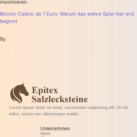
maximieren.
Bitcoin-Casino ab 1 Euro: Warum das wahre Spiel hier erst
beginnt
By
Lorem ipsum dolor sit amet, consectetur adipiscing elit. Ut elit
tellus, luctus nec ullamcorper mattis.
Unternehmen
Heim