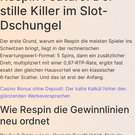
stille Killer im Slot-
Dschungel
Der erste Grund, warum ein Respin die meisten Spieler ins
Schwitzen bringt, liegt in der rechnerischen
Erwartungswert-Formel: 5 Spins, dann ein zusätzlicher
Dreh, multipliziert mit einer 0,97‑RTP‑Rate, ergibt fast
exakt den gleichen Hausvorteil wie ein klassischer
6‑facher Scatter. Und das ist erst der Anfang.
Casino Bonus ohne Deposit: Der kalte Kalkül hinter den
glänzenden Werbeversprechen
Wie Respin die Gewinnlinien
neu ordnet