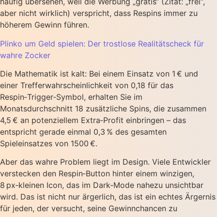
häufig übersehen, weil die Werbung „gratis“ (Zitat: „frei“,
aber nicht wirklich) verspricht, dass Respins immer zu
höherem Gewinn führen.
Plinko um Geld spielen: Der trostlose Realitätscheck für
wahre Zocker
Die Mathematik ist kalt: Bei einem Einsatz von 1 € und
einer Trefferwahrscheinlichkeit von 0,18 für das
Respin‑Trigger‑Symbol, erhalten Sie im
Monatsdurchschnitt 18 zusätzliche Spins, die zusammen
4,5 € an potenziellem Extra‑Profit einbringen – das
entspricht gerade einmal 0,3 % des gesamten
Spieleinsatzes von 1500 €.
Aber das wahre Problem liegt im Design. Viele Entwickler
verstecken den Respin‑Button hinter einem winzigen,
8 px‑kleinen Icon, das im Dark‑Mode nahezu unsichtbar
wird. Das ist nicht nur ärgerlich, das ist ein echtes Ärgernis
für jeden, der versucht, seine Gewinnchancen zu