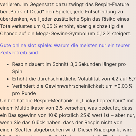
verlieren. Im Gegensatz dazu zwingt das Respin‑Feature
bei „Book of Dead“ den Spieler, jede Entscheidung zu
überdenken, weil jeder zusätzliche Spin das Risiko eines
Totalverlustes um 0,05 % erhöht, aber gleichzeitig die
Chance auf ein Mega‑Gewinn‑Symbol um 0,12 % steigert.
Gute online slot spiele: Warum die meisten nur ein teurer
Zeitvertreib sind
Respin dauert im Schnitt 3,6 Sekunden länger pro
Spin
Erhöht die durchschnittliche Volatilität von 4,2 auf 5,7
Verändert die Gewinnwahrscheinlichkeit um ±0,03 %
pro Runde
Unibet hat die Respin‑Mechanik in „Lucky Leprechaun“ mit
einem Multiplikator von 2,5 versehen, was bedeutet, dass
ein Basisgewinn von 10 € plötzlich 25 € wert ist – aber nur,
wenn Sie das Glück haben, dass der Respin nicht von
einem Scatter abgebrochen wird. Dieser Knackpunkt wird