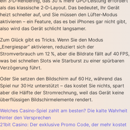
ein 3‑D‑Rendering, das 30 % mehr GPU‑Leistung erfordert
als das klassische 2‑D‑Layout. Das bedeutet, Ihr Gerät
heizt schneller auf, und Sie müssen den Lüfter‑Modus
aktivieren – ein Feature, das es bei iPhones gar nicht gibt,
also wird das Gerät schlicht langsamer.
Zum Glück gibt es Tricks. Wenn Sie den Modus
„Energiespar“ aktivieren, reduziert sich der
Stromverbrauch um 12 %, aber die Bildrate fällt auf 40 FPS,
was bei schnellen Slots wie Starburst zu einer spürbaren
Verzögerung führt.
Oder Sie setzen den Bildschirm auf 60 Hz, während das
Spiel nur 30 Hz unterstützt – das kostet Sie nichts, spart
aber die Hälfte der Stromrechnung, weil das Gerät keine
überflüssigen Bildschirmelemente rendert.
Welches Casino‑Spiel zahlt am besten? Die kalte Wahrheit
hinter den Versprechen
21bit Casino: Der exklusive Promo Code, der mehr kostet