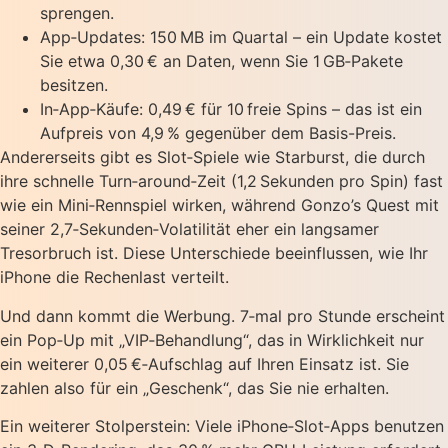
sprengen.
App‑Updates: 150 MB im Quartal – ein Update kostet
Sie etwa 0,30 € an Daten, wenn Sie 1 GB‑Pakete
besitzen.
In‑App‑Käufe: 0,49 € für 10 freie Spins – das ist ein
Aufpreis von 4,9 % gegenüber dem Basis-Preis.
Andererseits gibt es Slot‑Spiele wie Starburst, die durch
ihre schnelle Turn‑around‑Zeit (1,2 Sekunden pro Spin) fast
wie ein Mini‑Rennspiel wirken, während Gonzo’s Quest mit
seiner 2,7‑Sekunden‑Volatilität eher ein langsamer
Tresorbruch ist. Diese Unterschiede beeinflussen, wie Ihr
iPhone die Rechenlast verteilt.
Und dann kommt die Werbung. 7‑mal pro Stunde erscheint
ein Pop‑Up mit „VIP‑Behandlung“, das in Wirklichkeit nur
ein weiterer 0,05 €‑Aufschlag auf Ihren Einsatz ist. Sie
zahlen also für ein „Geschenk“, das Sie nie erhalten.
Ein weiterer Stolperstein: Viele iPhone‑Slot‑Apps benutzen