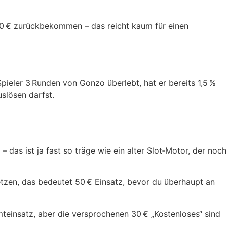
,40 € zurückbekommen – das reicht kaum für einen
Spieler 3 Runden von Gonzo überlebt, hat er bereits 1,5 %
uslösen darfst.
das ist ja fast so träge wie ein alter Slot‑Motor, der noch
tzen, das bedeutet 50 € Einsatz, bevor du überhaupt an
mteinsatz, aber die versprochenen 30 € „Kostenloses“ sind