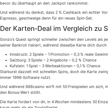
bevor du überhaupt an den Jackpot rankommst.
Und während du denkst, dass 2 % Cashback ein echter Vort
Espresso, geschweige denn für ein neues Spin‑Set.
Der Karten‑Deal im Vergleich zu 
Gonzo’s Quest springt schneller zwischen den Levels als je
seiner Bankroll riskiert, während dieselbe Karte dich durc
Innsbruck: 2 Spiele – 1 Promotion – 0,3 % reale Gewi
Salzburg: 3 Spiele – 2 Angebote – 0,2 % Chance
Kufstein: 1 Spiel – 3 Werbeaktionen – 0,1 % Chance
Starburst dazzelt mit schnellen Spins, doch die Karte zwing
immer 1998‑Software nutzt.
Und während 888casino wirft mit 50 Freispielen um sich, m
den Bonus‑Wert stößt.
Die Karte fordert von dir, in 4 Wochen mindestens 30 Einz
kaum mehr als ein Trostpflaster.