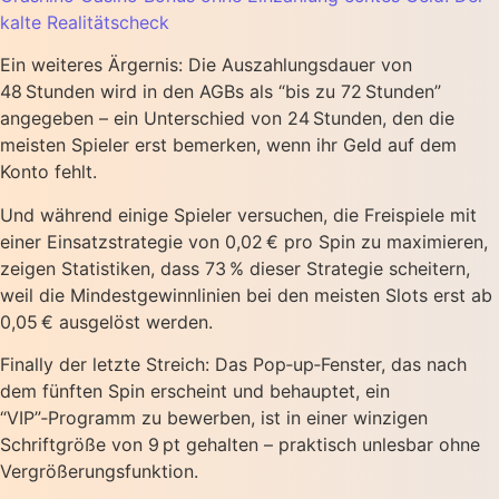
kalte Realitätscheck
Ein weiteres Ärgernis: Die Auszahlungsdauer von
48 Stunden wird in den AGBs als “bis zu 72 Stunden”
angegeben – ein Unterschied von 24 Stunden, den die
meisten Spieler erst bemerken, wenn ihr Geld auf dem
Konto fehlt.
Und während einige Spieler versuchen, die Freispiele mit
einer Einsatzstrategie von 0,02 € pro Spin zu maximieren,
zeigen Statistiken, dass 73 % dieser Strategie scheitern,
weil die Mindestgewinnlinien bei den meisten Slots erst ab
0,05 € ausgelöst werden.
Finally der letzte Streich: Das Pop‑up‑Fenster, das nach
dem fünften Spin erscheint und behauptet, ein
“VIP”‑Programm zu bewerben, ist in einer winzigen
Schriftgröße von 9 pt gehalten – praktisch unlesbar ohne
Vergrößerungsfunktion.