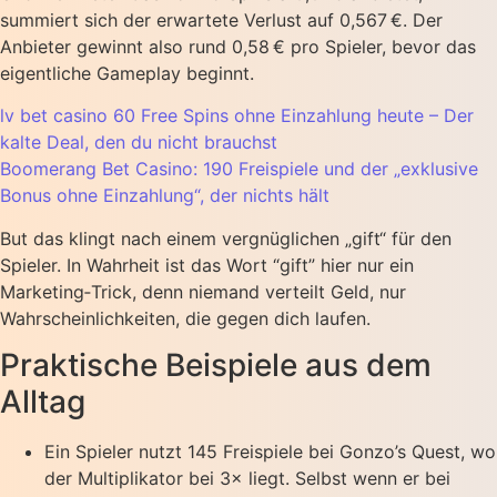
summiert sich der erwartete Verlust auf 0,567 €. Der
Anbieter gewinnt also rund 0,58 € pro Spieler, bevor das
eigentliche Gameplay beginnt.
lv bet casino 60 Free Spins ohne Einzahlung heute – Der
kalte Deal, den du nicht brauchst
Boomerang Bet Casino: 190 Freispiele und der „exklusive
Bonus ohne Einzahlung“, der nichts hält
But das klingt nach einem vergnüglichen „gift“ für den
Spieler. In Wahrheit ist das Wort “gift” hier nur ein
Marketing‑Trick, denn niemand verteilt Geld, nur
Wahrscheinlichkeiten, die gegen dich laufen.
Praktische Beispiele aus dem
Alltag
Ein Spieler nutzt 145 Freispiele bei Gonzo’s Quest, wo
der Multiplikator bei 3× liegt. Selbst wenn er bei