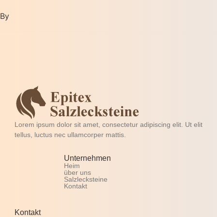
By
Lorem ipsum dolor sit amet, consectetur adipiscing elit. Ut elit
tellus, luctus nec ullamcorper mattis.
Unternehmen
Heim
über uns
Salzlecksteine
Kontakt
Kontakt