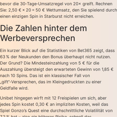
bevor die 30‑Tage‑Umsatzregel von 20× greift. Rechnen
Sie: 2,50 € × 20 = 50 € Wettumsatz, den Sie spielend durch
einen einzigen Spin in Starburst nicht erreichen.
Die Zahlen hinter dem
Werbeversprechen
Ein kurzer Blick auf die Statistiken von Bet365 zeigt, dass
63 % der Neukunden den Bonus überhaupt nicht nutzen.
Der Grund? Die Mindesteinzahlung von 5 € für die
Auszahlung übersteigt den erwarteten Gewinn von 1,85 €
nach 10 Spins. Das ist ein klassischer Fall von
„gift“‑Versprechen, das im Kleingedruckten zu einer
Geldfalle wird.
Unibet hingegen wirft mit 12 Freispielen um sich, aber
jedes Spin kostet 0,30 € an impliziten Kosten, weil das
Spiel Gonzo’s Quest eine durchschnittliche Volatilität von
7,2 % hat – also ein höheres Risiko, schnell das