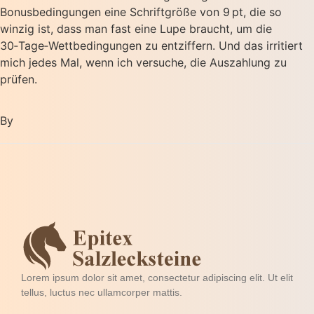
Bonusbedingungen eine Schriftgröße von 9 pt, die so
winzig ist, dass man fast eine Lupe braucht, um die
30‑Tage‑Wettbedingungen zu entziffern. Und das irritiert
mich jedes Mal, wenn ich versuche, die Auszahlung zu
prüfen.
By
Lorem ipsum dolor sit amet, consectetur adipiscing elit. Ut elit
tellus, luctus nec ullamcorper mattis.