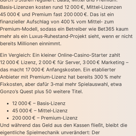
Basis‑Lizenzen kosten rund 12 000 €, Mittel‑Lizenzen
45 000 € und Premium fast 200 000 €. Das ist ein
finanzieller Aufschlag von 400 % vom Mittel‑ zum
Premium‑Modell, sodass ein Betreiber wie Bet365 kaum
mehr als ein Luxus‑Ruhestand‑Projekt sieht, wenn er nicht
bereits Millionen einnimmt.
Ein Vergleich: Ein kleiner Online‑Casino‑Starter zahlt
12 000 € Lizenz, 2 000 € für Server, 3 000 € Marketing –
das macht 17 000 € Anfangskosten. Ein etablierter
Anbieter mit Premium‑Lizenz hat bereits 300 % mehr
Fixkosten, aber dafür 3‑mal mehr Spielauswahl, etwa
Gonzo’s Quest plus 50 weitere Titel.
12 000 € – Basis‑Lizenz
45 000 € – Mittel‑Lizenz
200 000 € – Premium‑Lizenz
Und während das Geld aus den Kassen fließt, bleibt die
eigentliche Spielmechanik unverändert: Der