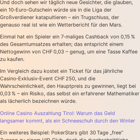
Und doch sehen wir täglich neue Gesichter, die glauben,
ein 10‑Euro‑Gutschein würde sie in die Liga der
Großverdiener katapultieren – ein Trugschluss, der
genauso real ist wie ein Wetterbericht für den Mars.
Einmal hat ein Spieler ein 7‑maliges Cashback von 0,15 %
des Gesamtumsatzes erhalten; das entspricht einem
Nettogewinn von CHF 0,03 – genug, um eine Tasse Kaffee
zu kaufen.
Im Vergleich dazu kostet ein Ticket für das jährliche
Casino‑Exklusiv‑Event CHF 250, und die
Wahrscheinlichkeit, den Hauptpreis zu gewinnen, liegt bei
0,03 % – ein Risiko, das selbst ein erfahrener Mathematiker
als lächerlich bezeichnen würde.
Online Casino Auszahlung Tirol: Warum das Geld
langsamer kommt, als ein Schneeschuh durch den Winter
Ein weiteres Beispiel: PokerStars gibt 30 Tage „free“