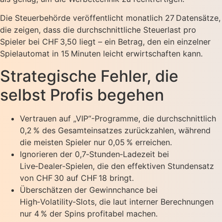
Die Steuerbehörde veröffentlicht monatlich 27 Datensätze,
die zeigen, dass die durchschnittliche Steuerlast pro
Spieler bei CHF 3,50 liegt – ein Betrag, den ein einzelner
Spielautomat in 15 Minuten leicht erwirtschaften kann.
Strategische Fehler, die
selbst Profis begehen
Vertrauen auf „VIP“-Programme, die durchschnittlich
0,2 % des Gesamteinsatzes zurückzahlen, während
die meisten Spieler nur 0,05 % erreichen.
Ignorieren der 0,7‑Stunden‑Ladezeit bei
Live‑Dealer‑Spielen, die den effektiven Stundensatz
von CHF 30 auf CHF 18 bringt.
Überschätzen der Gewinnchance bei
High‑Volatility‑Slots, die laut interner Berechnungen
nur 4 % der Spins profitabel machen.