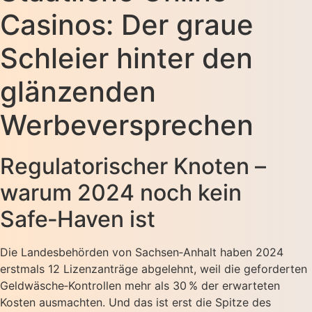
Casinos: Der graue
Schleier hinter den
glänzenden
Werbeversprechen
Regulatorischer Knoten –
warum 2024 noch kein
Safe‑Haven ist
Die Landesbehörden von Sachsen‑Anhalt haben 2024
erstmals 12 Lizenzanträge abgelehnt, weil die geforderten
Geldwäsche‑Kontrollen mehr als 30 % der erwarteten
Kosten ausmachten. Und das ist erst die Spitze des