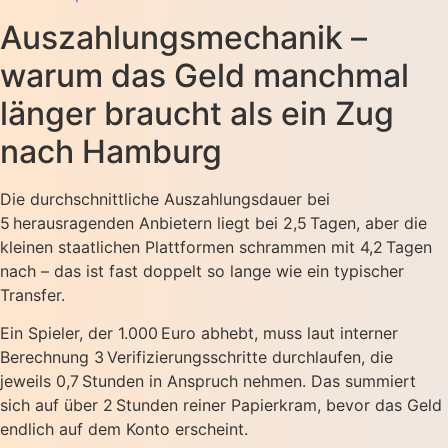
Auszahlungsmechanik –
warum das Geld manchmal
länger braucht als ein Zug
nach Hamburg
Die durchschnittliche Auszahlungsdauer bei
5 herausragenden Anbietern liegt bei 2,5 Tagen, aber die
kleinen staatlichen Plattformen schrammen mit 4,2 Tagen
nach – das ist fast doppelt so lange wie ein typischer
Transfer.
Ein Spieler, der 1.000 Euro abhebt, muss laut interner
Berechnung 3 Verifizierungsschritte durchlaufen, die
jeweils 0,7 Stunden in Anspruch nehmen. Das summiert
sich auf über 2 Stunden reiner Papierkram, bevor das Geld
endlich auf dem Konto erscheint.