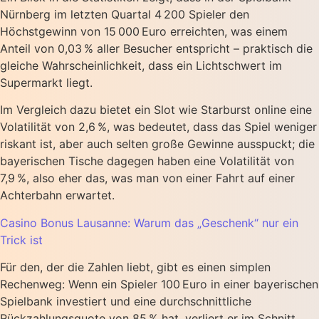
Nürnberg im letzten Quartal 4 200 Spieler den
Höchstgewinn von 15 000 Euro erreichten, was einem
Anteil von 0,03 % aller Besucher entspricht – praktisch die
gleiche Wahrscheinlichkeit, dass ein Lichtschwert im
Supermarkt liegt.
Im Vergleich dazu bietet ein Slot wie Starburst online eine
Volatilität von 2,6 %, was bedeutet, dass das Spiel weniger
riskant ist, aber auch selten große Gewinne ausspuckt; die
bayerischen Tische dagegen haben eine Volatilität von
7,9 %, also eher das, was man von einer Fahrt auf einer
Achterbahn erwartet.
Casino Bonus Lausanne: Warum das „Geschenk“ nur ein
Trick ist
Für den, der die Zahlen liebt, gibt es einen simplen
Rechenweg: Wenn ein Spieler 100 Euro in einer bayerischen
Spielbank investiert und eine durchschnittliche
Rückzahlungsquote von 85 % hat, verliert er im Schnitt