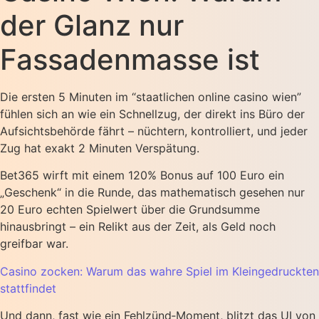
der Glanz nur
Fassadenmasse ist
Die ersten 5 Minuten im “staatlichen online casino wien”
fühlen sich an wie ein Schnellzug, der direkt ins Büro der
Aufsichtsbehörde fährt – nüchtern, kontrolliert, und jeder
Zug hat exakt 2 Minuten Verspätung.
Bet365 wirft mit einem 120% Bonus auf 100 Euro ein
„Geschenk“ in die Runde, das mathematisch gesehen nur
20 Euro echten Spielwert über die Grundsumme
hinausbringt – ein Relikt aus der Zeit, als Geld noch
greifbar war.
Casino zocken: Warum das wahre Spiel im Kleingedruckten
stattfindet
Und dann, fast wie ein Fehlzünd‑Moment, blitzt das UI von