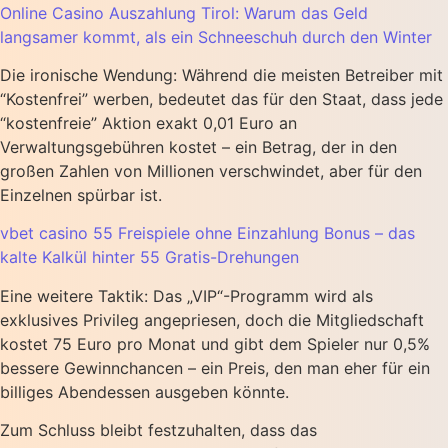
Online Casino Auszahlung Tirol: Warum das Geld
langsamer kommt, als ein Schneeschuh durch den Winter
Die ironische Wendung: Während die meisten Betreiber mit
“Kostenfrei” werben, bedeutet das für den Staat, dass jede
“kostenfreie” Aktion exakt 0,01 Euro an
Verwaltungsgebühren kostet – ein Betrag, der in den
großen Zahlen von Millionen verschwindet, aber für den
Einzelnen spürbar ist.
vbet casino 55 Freispiele ohne Einzahlung Bonus – das
kalte Kalkül hinter 55 Gratis-Drehungen
Eine weitere Taktik: Das „VIP“-Programm wird als
exklusives Privileg angepriesen, doch die Mitgliedschaft
kostet 75 Euro pro Monat und gibt dem Spieler nur 0,5%
bessere Gewinnchancen – ein Preis, den man eher für ein
billiges Abendessen ausgeben könnte.
Zum Schluss bleibt festzuhalten, dass das