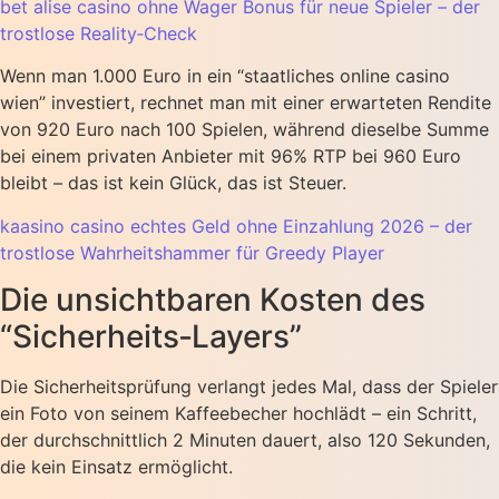
bet alise casino ohne Wager Bonus für neue Spieler – der
trostlose Reality‑Check
Wenn man 1.000 Euro in ein “staatliches online casino
wien” investiert, rechnet man mit einer erwarteten Rendite
von 920 Euro nach 100 Spielen, während dieselbe Summe
bei einem privaten Anbieter mit 96% RTP bei 960 Euro
bleibt – das ist kein Glück, das ist Steuer.
kaasino casino echtes Geld ohne Einzahlung 2026 – der
trostlose Wahrheitshammer für Greedy Player
Die unsichtbaren Kosten des
“Sicherheits‑Layers”
Die Sicherheitsprüfung verlangt jedes Mal, dass der Spieler
ein Foto von seinem Kaffeebecher hochlädt – ein Schritt,
der durchschnittlich 2 Minuten dauert, also 120 Sekunden,
die kein Einsatz ermöglicht.