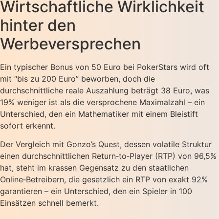
Wirtschaftliche Wirklichkeit
hinter den
Werbeversprechen
Ein typischer Bonus von 50 Euro bei PokerStars wird oft
mit “bis zu 200 Euro” beworben, doch die
durchschnittliche reale Auszahlung beträgt 38 Euro, was
19% weniger ist als die versprochene Maximalzahl – ein
Unterschied, den ein Mathematiker mit einem Bleistift
sofort erkennt.
Der Vergleich mit Gonzo’s Quest, dessen volatile Struktur
einen durchschnittlichen Return‑to‑Player (RTP) von 96,5%
hat, steht im krassen Gegensatz zu den staatlichen
Online‑Betreibern, die gesetzlich ein RTP von exakt 92%
garantieren – ein Unterschied, den ein Spieler in 100
Einsätzen schnell bemerkt.