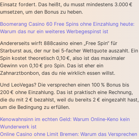
Einsatz fordert. Das heißt, du musst mindestens 3.000 €
umsetzen, um den Bonus zu heben.
Boomerang Casino 60 Free Spins ohne Einzahlung heute:
Warum das nur ein weiteres Werbegespinst ist
Andererseits wirft 888casino einen „Free Spin“ für
Starburst aus, der nur bei 5‑facher Wettquote auszahlt. Ein
Spin kostet theoretisch 0,10 €, also ist das maximaler
Gewinn von 0,10 € pro Spin. Das ist eher ein
Zahnarztbonbon, das du nie wirklich essen willst.
Und LeoVegas? Die versprechen einen 100 % Bonus bis
200 € ohne Einzahlung. Das ist praktisch eine Rechnung,
die du mit 2 € bezahlst, weil du bereits 2 € eingezahlt hast,
um die Bedingung zu erfüllen.
Kenowahnsinn im echten Geld: Warum Online‑Keno kein
Wunderwerk ist
Online Casino ohne Limit Bremen: Warum das Versprechen