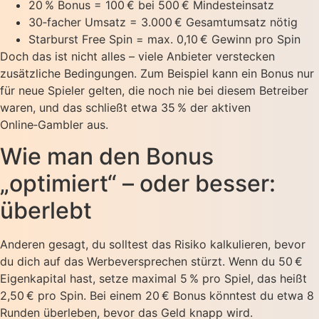
20 % Bonus = 100 € bei 500 € Mindesteinsatz
30‑facher Umsatz = 3.000 € Gesamtumsatz nötig
Starburst Free Spin = max. 0,10 € Gewinn pro Spin
Doch das ist nicht alles – viele Anbieter verstecken
zusätzliche Bedingungen. Zum Beispiel kann ein Bonus nur
für neue Spieler gelten, die noch nie bei diesem Betreiber
waren, und das schließt etwa 35 % der aktiven
Online‑Gambler aus.
Wie man den Bonus
„optimiert“ – oder besser:
überlebt
Anderen gesagt, du solltest das Risiko kalkulieren, bevor
du dich auf das Werbeversprechen stürzt. Wenn du 50 €
Eigenkapital hast, setze maximal 5 % pro Spiel, das heißt
2,50 € pro Spin. Bei einem 20 € Bonus könntest du etwa 8
Runden überleben, bevor das Geld knapp wird.