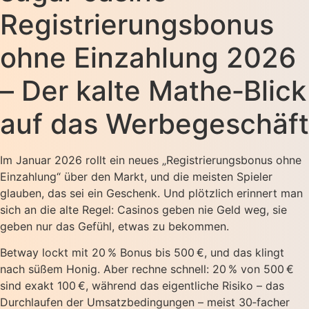
Registrierungsbonus
ohne Einzahlung 2026
– Der kalte Mathe‑Blick
auf das Werbegeschäft
Im Januar 2026 rollt ein neues „Registrierungsbonus ohne
Einzahlung“ über den Markt, und die meisten Spieler
glauben, das sei ein Geschenk. Und plötzlich erinnert man
sich an die alte Regel: Casinos geben nie Geld weg, sie
geben nur das Gefühl, etwas zu bekommen.
Betway lockt mit 20 % Bonus bis 500 €, und das klingt
nach süßem Honig. Aber rechne schnell: 20 % von 500 €
sind exakt 100 €, während das eigentliche Risiko – das
Durchlaufen der Umsatzbedingungen – meist 30‑facher