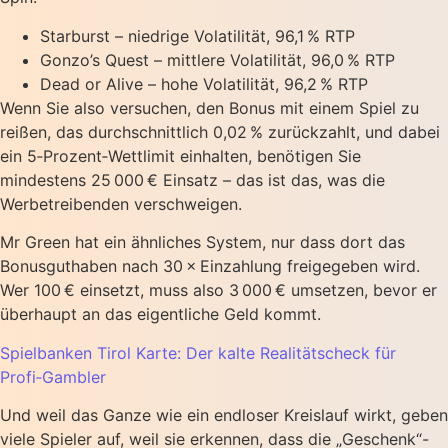
Starburst – niedrige Volatilität, 96,1 % RTP
Gonzo’s Quest – mittlere Volatilität, 96,0 % RTP
Dead or Alive – hohe Volatilität, 96,2 % RTP
Wenn Sie also versuchen, den Bonus mit einem Spiel zu
reißen, das durchschnittlich 0,02 % zurückzahlt, und dabei
ein 5‑Prozent‑Wettlimit einhalten, benötigen Sie
mindestens 25 000 € Einsatz – das ist das, was die
Werbetreibenden verschweigen.
Mr Green hat ein ähnliches System, nur dass dort das
Bonusguthaben nach 30 × Einzahlung freigegeben wird.
Wer 100 € einsetzt, muss also 3 000 € umsetzen, bevor er
überhaupt an das eigentliche Geld kommt.
Spielbanken Tirol Karte: Der kalte Realitätscheck für
Profi‑Gambler
Und weil das Ganze wie ein endloser Kreislauf wirkt, geben
viele Spieler auf, weil sie erkennen, dass die „Geschenk“-