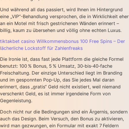
Und während all das passiert, wird Ihnen im Hintergrund
eine „VIP“-Behandlung versprochen, die in Wirklichkeit eher
an ein Motel mit frisch gestrichenen Wänden erinnert –
billig, kaum zu übersehen und völlig ohne echten Luxus.
tiktakbet casino Willkommensbonus 100 Free Spins – Der
lächerliche Lockstoff für Zahlenfreaks
Die Ironie ist, dass fast jede Plattform die gleiche Formel
benutzt: 100 % Bonus, 5 % Umsatz, 30‑bis‑40‑fache
Freischaltung. Der einzige Unterschied liegt im Branding
und im gesponnten Pop‑Up, das Sie jedes Mal daran
erinnert, dass „gratis“ Geld nicht existiert, weil niemand
verschenkt Geld, es ist immer irgendeine Form von
Gegenleistung.
Doch nicht nur die Bedingungen sind ein Ärgernis, sondern
auch das Design. Beim Versuch, den Bonus zu aktivieren,
wird man gezwungen, ein Formular mit exakt 7 Feldern