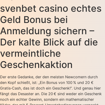
svenbet casino echtes
Geld Bonus bei
Anmeldung sichern –
Der kalte Blick auf die
vermeintliche
Geschenkaktion
Der erste Gedanke, der den meisten Newcomern durch
den Kopf schießt, ist: „Ein Bonus von 100 % und 20 €
Gratis‑Cash, das ist doch ein Geschenk!“. Und genau hier
fängt das Desaster an. Die 20 € sind weder ein Geschenk
noch ein echter Gewinn, sondern ein mathematischer
Köder, der mit 5‑Prozent‑Umsatzbedingungen verpackt