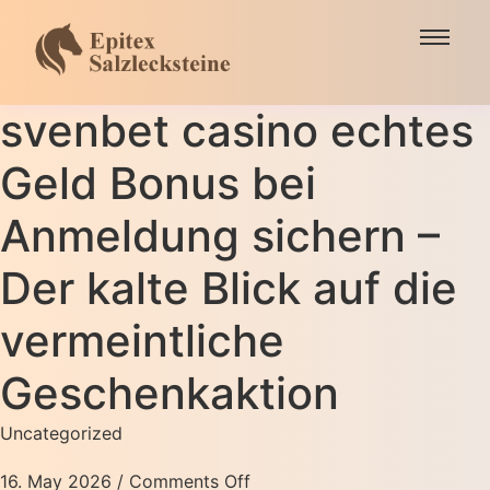
svenbet casino echtes
Geld Bonus bei
Anmeldung sichern –
Der kalte Blick auf die
vermeintliche
Geschenkaktion
Uncategorized
16. May 2026
/
Comments Off