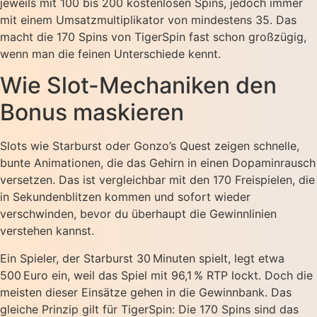
jeweils mit 100 bis 200 kostenlosen Spins, jedoch immer
mit einem Umsatzmultiplikator von mindestens 35. Das
macht die 170 Spins von TigerSpin fast schon großzügig,
wenn man die feinen Unterschiede kennt.
Wie Slot-Mechaniken den
Bonus maskieren
Slots wie Starburst oder Gonzo’s Quest zeigen schnelle,
bunte Animationen, die das Gehirn in einen Dopaminrausch
versetzen. Das ist vergleichbar mit den 170 Freispielen, die
in Sekundenblitzen kommen und sofort wieder
verschwinden, bevor du überhaupt die Gewinnlinien
verstehen kannst.
Ein Spieler, der Starburst 30 Minuten spielt, legt etwa
500 Euro ein, weil das Spiel mit 96,1 % RTP lockt. Doch die
meisten dieser Einsätze gehen in die Gewinnbank. Das
gleiche Prinzip gilt für TigerSpin: Die 170 Spins sind das