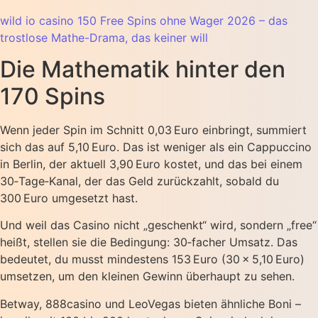
wild io casino 150 Free Spins ohne Wager 2026 – das
trostlose Mathe-Drama, das keiner will
Die Mathematik hinter den
170 Spins
Wenn jeder Spin im Schnitt 0,03 Euro einbringt, summiert
sich das auf 5,10 Euro. Das ist weniger als ein Cappuccino
in Berlin, der aktuell 3,90 Euro kostet, und das bei einem
30‑Tage‑Kanal, der das Geld zurückzahlt, sobald du
300 Euro umgesetzt hast.
Und weil das Casino nicht „geschenkt“ wird, sondern „free“
heißt, stellen sie die Bedingung: 30‑facher Umsatz. Das
bedeutet, du musst mindestens 153 Euro (30 × 5,10 Euro)
umsetzen, um den kleinen Gewinn überhaupt zu sehen.
Betway, 888casino und LeoVegas bieten ähnliche Boni –