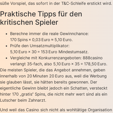
süße Vorspiel, das sofort in der T&C‑Schleife erstickt wird.
Praktische Tipps für den
kritischen Spieler
Berechne immer die reale Gewinnchance:
170 Spins × 0,03 Euro ≈ 5,10 Euro.
Prüfe den Umsatzmultiplikator:
5,10 Euro × 30 = 153 Euro Mindestumsatz.
Vergleiche mit Konkurrenzangeboten: 888casino
verlangt 35‑fach, also 5,10 Euro × 35 = 178,50 Euro.
Die meisten Spieler, die das Angebot annehmen, geben
innerhalb von 20 Minuten 20 Euro aus, weil die Werbung
sie glauben lässt, sie hätten bereits gewonnen. Der
eigentliche Gewinn bleibt jedoch ein Schatten, versteckt
hinter 170 „gratis“ Spins, die nicht mehr wert sind als ein
Lutscher beim Zahnarzt.
Und weil das Casino sich nicht als wohltätige Organisation