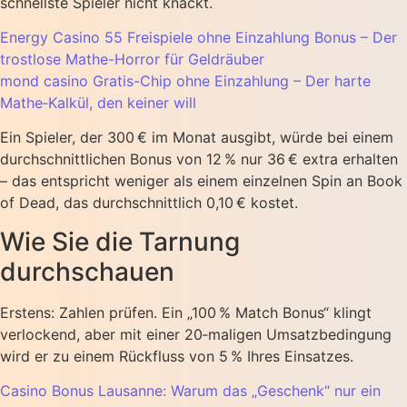
schnellste Spieler nicht knackt.
Energy Casino 55 Freispiele ohne Einzahlung Bonus – Der
trostlose Mathe-Horror für Geldräuber
mond casino Gratis-Chip ohne Einzahlung – Der harte
Mathe‑Kalkül, den keiner will
Ein Spieler, der 300 € im Monat ausgibt, würde bei einem
durchschnittlichen Bonus von 12 % nur 36 € extra erhalten
– das entspricht weniger als einem einzelnen Spin an Book
of Dead, das durchschnittlich 0,10 € kostet.
Wie Sie die Tarnung
durchschauen
Erstens: Zahlen prüfen. Ein „100 % Match Bonus“ klingt
verlockend, aber mit einer 20‑maligen Umsatzbedingung
wird er zu einem Rückfluss von 5 % Ihres Einsatzes.
Casino Bonus Lausanne: Warum das „Geschenk“ nur ein