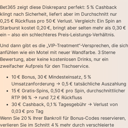
Bet365 zeigt diese Diskrepanz perfekt: 5 % Cashback
klingt nach Sicherheit, liefert aber im Durchschnitt nur
0,25 € Rückfluss pro 50 € Verlust. Vergleich: Ein Spin an
Starburst kostet 0,20 €, bringt aber selten mehr als 0,30 €
ein – also ein schlechteres Preis‑Leistungs‑Verhältnis.
Und dann gibt es die „VIP‑Treatment“-Versprechen, die sich
anfühlen wie ein Motel mit neuer Wandfarbe. 3 Sterne
Bewertung, aber keine kostenlosen Drinks, nur ein
zweifacher Aufpreis für den Tischservice.
10 € Bonus, 30 € Mindesteinsatz, 5 %
Umsatzanforderung → 0,5 € tatsächliche Auszahlung
15 € Gratis‑Spins, 0,50 € pro Spin, durchschnittlicher
RTP 96 % → rund 7,2 € Rückfluss
30 € Cashback, 0,1 % Tagesgebühr → Verlust von
0,03 € pro Tag
Wenn Sie 20 % Ihrer Bankroll für Bonus‑Codes reservieren,
verlieren Sie im Schnitt 4 % mehr durch verschleierte