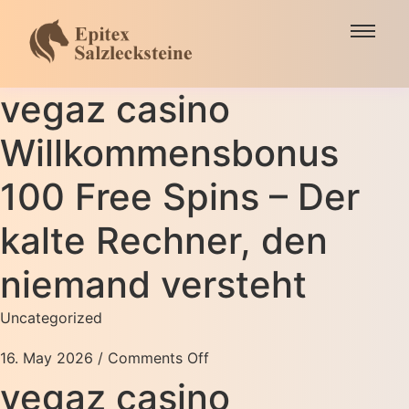
vegaz casino
Willkommensbonus
100 Free Spins – Der
kalte Rechner, den
niemand versteht
Uncategorized
16. May 2026
/
Comments Off
vegaz casino