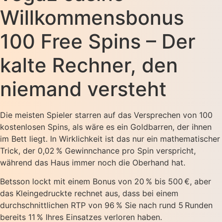
Willkommensbonus
100 Free Spins – Der
kalte Rechner, den
niemand versteht
Die meisten Spieler starren auf das Versprechen von 100
kostenlosen Spins, als wäre es ein Goldbarren, der ihnen
im Bett liegt. In Wirklichkeit ist das nur ein mathematischer
Trick, der 0,02 % Gewinnchance pro Spin verspricht,
während das Haus immer noch die Oberhand hat.
Betsson lockt mit einem Bonus von 20 % bis 500 €, aber
das Kleingedruckte rechnet aus, dass bei einem
durchschnittlichen RTP von 96 % Sie nach rund 5 Runden
bereits 11 % Ihres Einsatzes verloren haben.