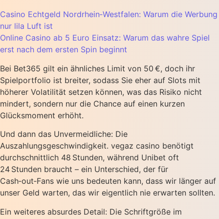
Casino Echtgeld Nordrhein‑Westfalen: Warum die Werbung
nur lila Luft ist
Online Casino ab 5 Euro Einsatz: Warum das wahre Spiel
erst nach dem ersten Spin beginnt
Bei Bet365 gilt ein ähnliches Limit von 50 €, doch ihr
Spielportfolio ist breiter, sodass Sie eher auf Slots mit
höherer Volatilität setzen können, was das Risiko nicht
mindert, sondern nur die Chance auf einen kurzen
Glücksmoment erhöht.
Und dann das Unvermeidliche: Die
Auszahlungsgeschwindigkeit. vegaz casino benötigt
durchschnittlich 48 Stunden, während Unibet oft
24 Stunden braucht – ein Unterschied, der für
Cash‑out‑Fans wie uns bedeuten kann, dass wir länger auf
unser Geld warten, das wir eigentlich nie erwarten sollten.
Ein weiteres absurdes Detail: Die Schriftgröße im