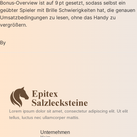
Bonus‑Overview ist auf 9 pt gesetzt, sodass selbst ein
geübter Spieler mit Brille Schwierigkeiten hat, die genauen
Umsatzbedingungen zu lesen, ohne das Handy zu
vergrößern.
By
Lorem ipsum dolor sit amet, consectetur adipiscing elit. Ut elit
tellus, luctus nec ullamcorper mattis.
Unternehmen
Heim