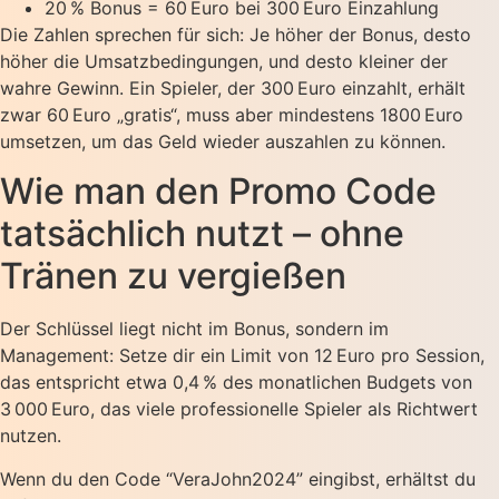
20 % Bonus = 60 Euro bei 300 Euro Einzahlung
Die Zahlen sprechen für sich: Je höher der Bonus, desto
höher die Umsatzbedingungen, und desto kleiner der
wahre Gewinn. Ein Spieler, der 300 Euro einzahlt, erhält
zwar 60 Euro „gratis“, muss aber mindestens 1800 Euro
umsetzen, um das Geld wieder auszahlen zu können.
Wie man den Promo Code
tatsächlich nutzt – ohne
Tränen zu vergießen
Der Schlüssel liegt nicht im Bonus, sondern im
Management: Setze dir ein Limit von 12 Euro pro Session,
das entspricht etwa 0,4 % des monatlichen Budgets von
3 000 Euro, das viele professionelle Spieler als Richtwert
nutzen.
Wenn du den Code “VeraJohn2024” eingibst, erhältst du