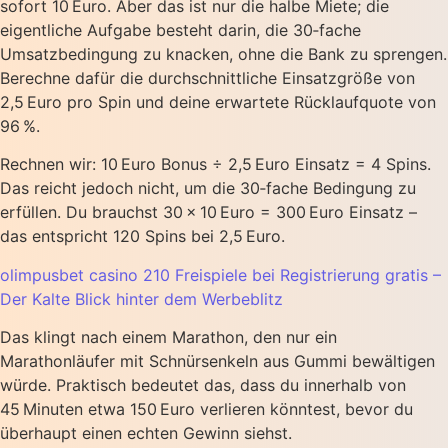
sofort 10 Euro. Aber das ist nur die halbe Miete; die
eigentliche Aufgabe besteht darin, die 30‑fache
Umsatzbedingung zu knacken, ohne die Bank zu sprengen.
Berechne dafür die durchschnittliche Einsatzgröße von
2,5 Euro pro Spin und deine erwartete Rücklaufquote von
96 %.
Rechnen wir: 10 Euro Bonus ÷ 2,5 Euro Einsatz = 4 Spins.
Das reicht jedoch nicht, um die 30‑fache Bedingung zu
erfüllen. Du brauchst 30 × 10 Euro = 300 Euro Einsatz –
das entspricht 120 Spins bei 2,5 Euro.
olimpusbet casino 210 Freispiele bei Registrierung gratis –
Der Kalte Blick hinter dem Werbeblitz
Das klingt nach einem Marathon, den nur ein
Marathonläufer mit Schnürsenkeln aus Gummi bewältigen
würde. Praktisch bedeutet das, dass du innerhalb von
45 Minuten etwa 150 Euro verlieren könntest, bevor du
überhaupt einen echten Gewinn siehst.