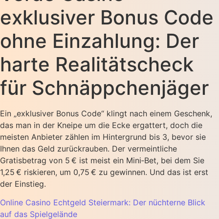
exklusiver Bonus Code
ohne Einzahlung: Der
harte Realitätscheck
für Schnäppchenjäger
Ein „exklusiver Bonus Code“ klingt nach einem Geschenk,
das man in der Kneipe um die Ecke ergattert, doch die
meisten Anbieter zählen im Hintergrund bis 3, bevor sie
Ihnen das Geld zurückrauben. Der vermeintliche
Gratisbetrag von 5 € ist meist ein Mini‑Bet, bei dem Sie
1,25 € riskieren, um 0,75 € zu gewinnen. Und das ist erst
der Einstieg.
Online Casino Echtgeld Steiermark: Der nüchterne Blick
auf das Spielgelände