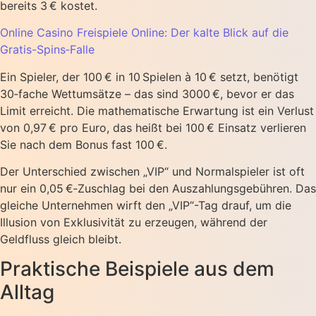
bereits 3 € kostet.
Online Casino Freispiele Online: Der kalte Blick auf die
Gratis-Spins‑Falle
Ein Spieler, der 100 € in 10 Spielen à 10 € setzt, benötigt
30‑fache Wettumsätze – das sind 3000 €, bevor er das
Limit erreicht. Die mathematische Erwartung ist ein Verlust
von 0,97 € pro Euro, das heißt bei 100 € Einsatz verlieren
Sie nach dem Bonus fast 100 €.
Der Unterschied zwischen „VIP“ und Normalspieler ist oft
nur ein 0,05 €‑Zuschlag bei den Auszahlungsgebühren. Das
gleiche Unternehmen wirft den „VIP“-Tag drauf, um die
Illusion von Exklusivität zu erzeugen, während der
Geldfluss gleich bleibt.
Praktische Beispiele aus dem
Alltag