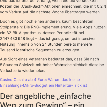
Und das ist erst der Anfang, wenn Sie die versteckten
Kosten der „Cash‑Back“-Aktionen einrechnen, die mit 0,2 %
vom Verlust auf die nächste Woche übertragen werden.
Doch es gibt noch einen anderen, kaum beachteten
Stolperstein: Die RNG‑Implementierung. Viele Apps nutzen
ein 32‑Bit‑Algorithmus, dessen Periodizität bei
2 147 483 648 liegt – das ist genug, um bei intensiver
Nutzung innerhalb von 24 Stunden bereits mehrere
Tausend identische Sequenzen zu erzeugen.
Aus Sicht eines Veteranen bedeutet das, dass Sie nach
5 Stunden Spielzeit mit hoher Wahrscheinlichkeit dieselbe
Verlustserie wiederholen.
Casino Cashlib ab 4 Euro: Warum das kleine
Einzahlungs‑Mikro‑Budget ein Hintertür‑Trick ist
Der angebliche „einfache
Weg zum Gewinn“ – ein