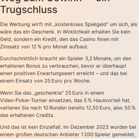
Trugschluss
Die Werbung wirft mit „kostenloses Spielgeld“ um sich, als
wäre das ein Geschenk. In Wirklichkeit erhalten Sie kein
Geld, sondern ein Kredit, den das Casino Ihnen mit
Zinssatz von 12 % pro Monat aufbaut.
Durchschnittlich braucht ein Spieler 3,2 Monate, um den
erhaltenen Bonus zu verbrauchen, bevor er überhaupt
einen positiven Erwartungswert erreicht – und das bei
einem Einsatz von 25 Euro pro Woche.
Wenn Sie das „geschenkte“ 25 Euro in einem
Video‑Poker‑Turnier einsetzen, das 5 % Hausvorteil hat,
verlieren Sie nach 10 Runden bereits 12,50 Euro, also 50 %
des erhaltenen Credits.
Und das ist kein Einzelfall. Im Dezember 2023 wurden bei
einem großen deutschen Anbieter 1 200 Spieler gemeldet,