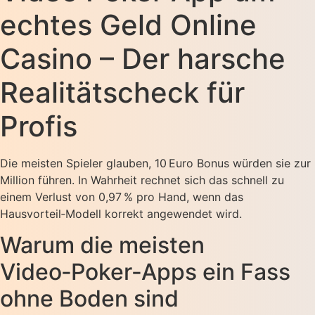
echtes Geld Online
Casino – Der harsche
Realitätscheck für
Profis
Die meisten Spieler glauben, 10 Euro Bonus würden sie zur
Million führen. In Wahrheit rechnet sich das schnell zu
einem Verlust von 0,97 % pro Hand, wenn das
Hausvorteil‑Modell korrekt angewendet wird.
Warum die meisten
Video‑Poker‑Apps ein Fass
ohne Boden sind