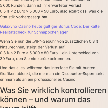
5 000 Runden, dann ist Ihr erwarteter Verlust
0,5 % × 2 Euro × 5 000 = 50 Euro, also exakt das, was die
Statistik vorhergesagt hat.
Galaxyno Casino heute gültiger Bonus Code: Der kalte
Realitätscheck für Schnäppchenjäger
Wenn Sie nun die „VIP“-Gebühr von zusätzlichen 0,3 %
hinzurechnen, steigt der Verlust auf
0,8 % × 2 Euro × 5 000 = 80 Euro – ein Unterschied von
30 Euro, den Sie nie zurückbekommen.
Und das alles, während das Interface Sie mit bunten
Grafiken ablenkt, die mehr an ein Discounter‑Supermarkt
erinnern als an ein professionelles Casino.
Was Sie wirklich kontrollieren
können – und warum das