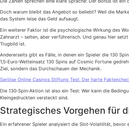
Die Zahlen sprechen eine klare Sprache: Der Bonus ist ei
Doch warum bleibt das Angebot so beliebt? Weil die Market
das System leise das Geld aufsaugt.
Ein weiterer Faktor ist die psychologische Wirkung des Wor
Zahnarzt – selten, aber verführerisch. Und genau hier setzt 
Trugbild ist.
Andererseits gibt es Fälle, in denen ein Spieler die 130 Spi
1,5‑Euro‑Wetteinsatz 130 Spins auf Cosmic Fortune gedreh
Ziel, sondern das Durchschauen der Mechanik.
Seriöse Online Casinos Stiftung Test: Der harte Faktenche
Die 130‑Spin‑Aktion ist also ein Test: Wer kann die Beding
Kleingedruckten versteckt sind.
Strategisches Vorgehen für d
Ein erfahrener Spieler analysiert die Slot‑Volatilität, bevor