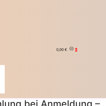
0,00
€
0
hlung bei Anmeldung –