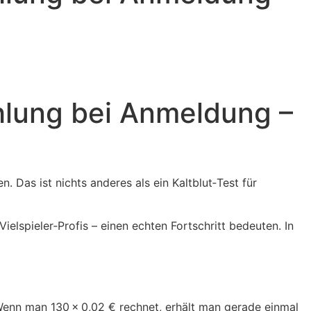
hlung bei Anmeldung –
. Das ist nichts anderes als ein Kaltblut‑Test für
elspieler‑Profis – einen echten Fortschritt bedeuten. In
 Wenn man 130 × 0,02 € rechnet, erhält man gerade einmal