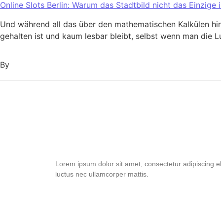
Online Slots Berlin: Warum das Stadtbild nicht das Einzige i
Und während all das über den mathematischen Kalkülen hinw
gehalten ist und kaum lesbar bleibt, selbst wenn man die 
By
Lorem ipsum dolor sit amet, consectetur adipiscing elit.
luctus nec ullamcorper mattis.