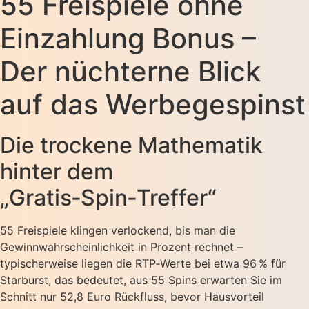
55 Freispiele ohne
Einzahlung Bonus –
Der nüchterne Blick
auf das Werbegespinst
Die trockene Mathematik
hinter dem
„Gratis‑Spin‑Treffer“
55 Freispiele klingen verlockend, bis man die
Gewinnwahrscheinlichkeit in Prozent rechnet –
typischerweise liegen die RTP‑Werte bei etwa 96 % für
Starburst, das bedeutet, aus 55 Spins erwarten Sie im
Schnitt nur 52,8 Euro Rückfluss, bevor Hausvorteil