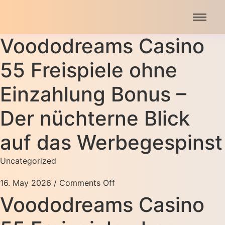
Voododreams Casino
55 Freispiele ohne
Einzahlung Bonus –
Der nüchterne Blick
auf das Werbegespinst
Uncategorized
16. May 2026
/
Comments Off
Voododreams Casino