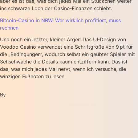
aber es ist das, was dich jedes Mal ein Stückchen weiter
ins schwarze Loch der Casino‑Finanzen schiebt.
Bitcoin-Casino in NRW: Wer wirklich profitiert, muss
rechnen
Und noch ein letzter, kleiner Ärger: Das UI‑Design von
Voodoo Casino verwendet eine Schriftgröße von 9 pt für
die „Bedingungen“, wodurch selbst ein geübter Spieler mit
Sehschwäche die Details kaum entziffern kann. Das ist
das, was mich jedes Mal nervt, wenn ich versuche, die
winzigen Fußnoten zu lesen.
By