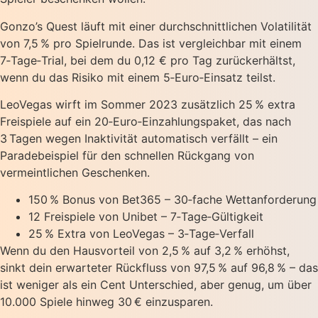
Gonzo’s Quest läuft mit einer durchschnittlichen Volatilität
von 7,5 % pro Spielrunde. Das ist vergleichbar mit einem
7‑Tage‑Trial, bei dem du 0,12 € pro Tag zurückerhältst,
wenn du das Risiko mit einem 5‑Euro‑Einsatz teilst.
LeoVegas wirft im Sommer 2023 zusätzlich 25 % extra
Freispiele auf ein 20‑Euro‑Einzahlungspaket, das nach
3 Tagen wegen Inaktivität automatisch verfällt – ein
Paradebeispiel für den schnellen Rückgang von
vermeintlichen Geschenken.
150 % Bonus von Bet365 – 30‑fache Wettanforderung
12 Freispiele von Unibet – 7‑Tage‑Gültigkeit
25 % Extra von LeoVegas – 3‑Tage‑Verfall
Wenn du den Hausvorteil von 2,5 % auf 3,2 % erhöhst,
sinkt dein erwarteter Rückfluss von 97,5 % auf 96,8 % – das
ist weniger als ein Cent Unterschied, aber genug, um über
10.000 Spiele hinweg 30 € einzusparen.