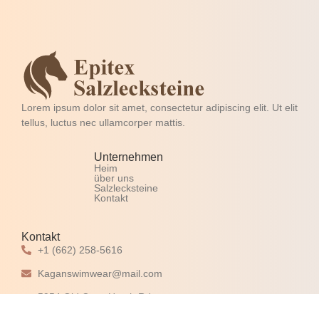
Lorem ipsum dolor sit amet, consectetur adipiscing elit. Ut elit
tellus, luctus nec ullamcorper mattis.
Unternehmen
Heim
über uns
Salzlecksteine
Kontakt
Kontakt
+1 (662) 258-5616
Kaganswimwear@mail.com
5954 Old Cove Heath Rd
Eupora, Mississippi(MS), 39744