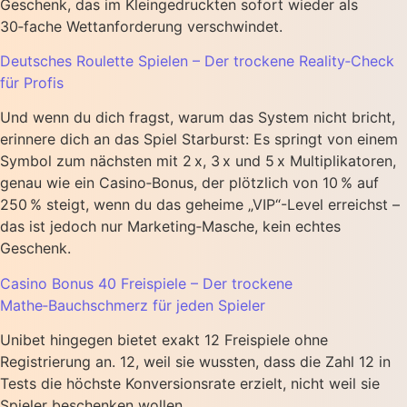
Geschenk, das im Kleingedruckten sofort wieder als
30‑fache Wettanforderung verschwindet.
Deutsches Roulette Spielen – Der trockene Reality‑Check
für Profis
Und wenn du dich fragst, warum das System nicht bricht,
erinnere dich an das Spiel Starburst: Es springt von einem
Symbol zum nächsten mit 2 x, 3 x und 5 x Multiplikatoren,
genau wie ein Casino‑Bonus, der plötzlich von 10 % auf
250 % steigt, wenn du das geheime „VIP“-Level erreichst –
das ist jedoch nur Marketing‑Masche, kein echtes
Geschenk.
Casino Bonus 40 Freispiele – Der trockene
Mathe‑Bauchschmerz für jeden Spieler
Unibet hingegen bietet exakt 12 Freispiele ohne
Registrierung an. 12, weil sie wussten, dass die Zahl 12 in
Tests die höchste Konversionsrate erzielt, nicht weil sie
Spieler beschenken wollen.