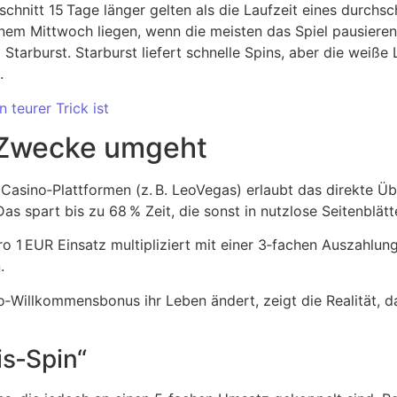
hnitt 15 Tage länger gelten als die Laufzeit eines durchs
inem Mittwoch liegen, wenn die meisten das Spiel pausieren
t Starburst. Starburst liefert schnelle Spins, aber die weiße 
.
teurer Trick ist
e Zwecke umgeht
5 Casino‑Plattformen (z. B. LeoVegas) erlaubt das direkte 
s spart bis zu 68 % Zeit, die sonst in nutzlose Seitenblätte
o 1 EUR Einsatz multipliziert mit einer 3‑fachen Auszahlung
.
‑Willkommensbonus ihr Leben ändert, zeigt die Realität, da
is‑Spin“