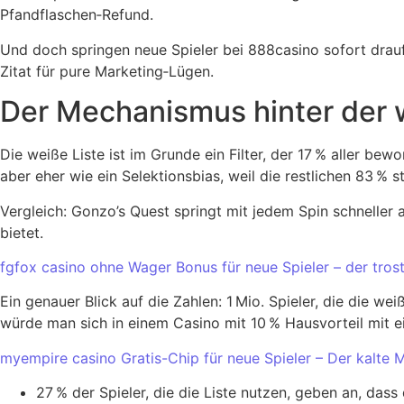
Pfandflaschen‑Refund.
Und doch springen neue Spieler bei 888casino sofort drauf, 
Zitat für pure Marketing‑Lügen.
Der Mechanismus hinter der 
Die weiße Liste ist im Grunde ein Filter, der 17 % aller 
aber eher wie ein Selektionsbias, weil die restlichen 83 % s
Vergleich: Gonzo’s Quest springt mit jedem Spin schneller al
bietet.
fgfox casino ohne Wager Bonus für neue Spieler – der tros
Ein genauer Blick auf die Zahlen: 1 Mio. Spieler, die die wei
würde man sich in einem Casino mit 10 % Hausvorteil mit e
myempire casino Gratis-Chip für neue Spieler – Der kalte M
27 % der Spieler, die die Liste nutzen, geben an, dass