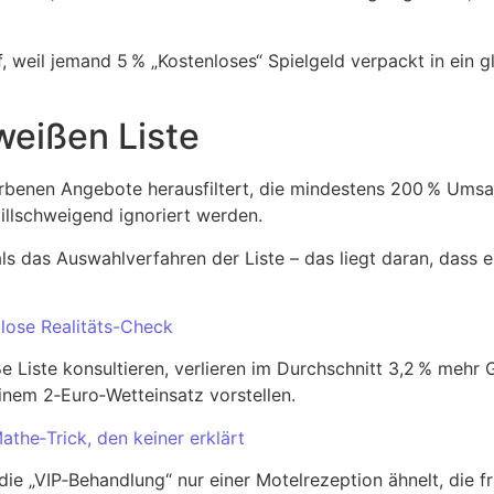
weil jemand 5 % „Kostenloses“ Spielgeld verpackt in ein glit
weißen Liste
beworbenen Angebote herausfiltert, die mindestens 200 % Um
tillschweigend ignoriert werden.
s das Auswahlverfahren der Liste – das liegt daran, dass es 
tlose Realitäts-Check
ße Liste konsultieren, verlieren im Durchschnitt 3,2 % mehr Ge
inem 2‑Euro‑Wetteinsatz vorstellen.
athe‑Trick, den keiner erklärt
 die „VIP‑Behandlung“ nur einer Motelrezeption ähnelt, die f