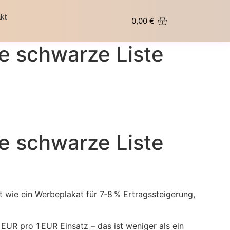
kt
0,00
€
ie schwarze Liste
ie schwarze Liste
 wie ein Werbeplakat für 7‑8 % Ertragssteigerung,
 EUR pro 1 EUR Einsatz – das ist weniger als ein