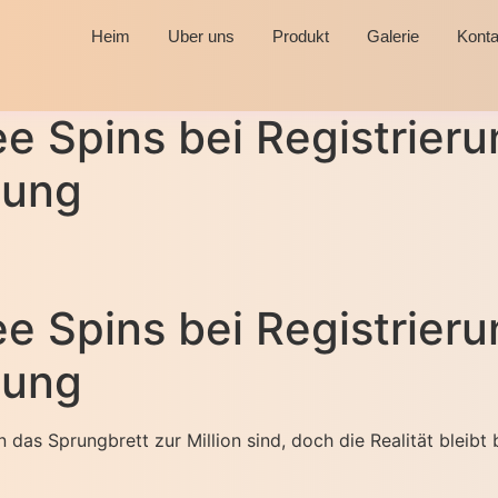
Heim
Uber uns
Produkt
Galerie
Konta
 Spins bei Registrierun
bung
 Spins bei Registrierun
bung
das Sprungbrett zur Million sind, doch die Realität bleibt