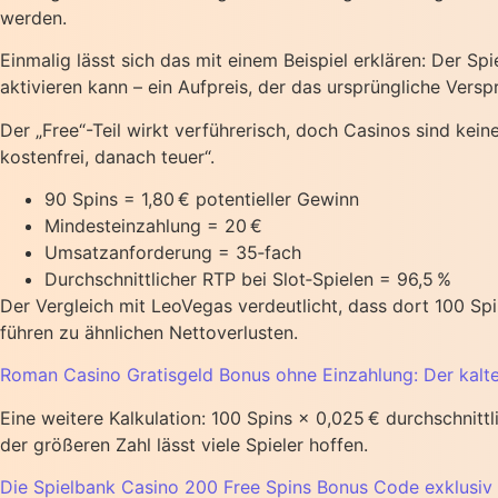
werden.
Einmalig lässt sich das mit einem Beispiel erklären: Der S
aktivieren kann – ein Aufpreis, der das ursprüngliche Verspr
Der „Free“-Teil wirkt verführerisch, doch Casinos sind kein
kostenfrei, danach teuer“.
90 Spins = 1,80 € potentieller Gewinn
Mindesteinzahlung = 20 €
Umsatzanforderung = 35‑fach
Durchschnittlicher RTP bei Slot‑Spielen = 96,5 %
Der Vergleich mit LeoVegas verdeutlicht, dass dort 100 S
führen zu ähnlichen Nettoverlusten.
Roman Casino Gratisgeld Bonus ohne Einzahlung: Der kalt
Eine weitere Kalkulation: 100 Spins × 0,025 € durchschnit
der größeren Zahl lässt viele Spieler hoffen.
Die Spielbank Casino 200 Free Spins Bonus Code exklusiv 