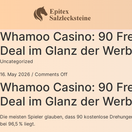
Whamoo Casino: 90 Free
Deal im Glanz der Wer
Uncategorized
16. May 2026
/
Comments Off
Whamoo Casino: 90 Free
Deal im Glanz der Wer
Die meisten Spieler glauben, dass 90 kostenlose Drehungen 
bei 96,5 % liegt.