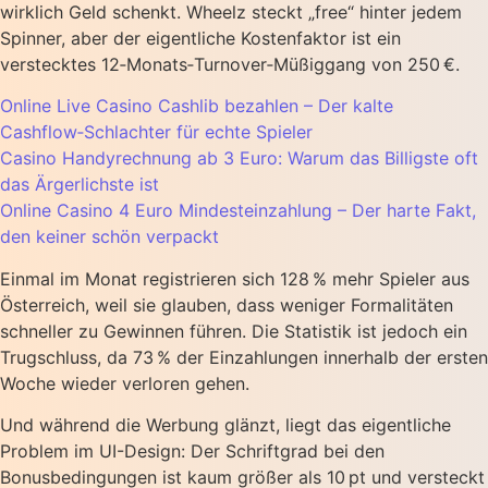
wirklich Geld schenkt. Wheelz steckt „free“ hinter jedem
Spinner, aber der eigentliche Kostenfaktor ist ein
verstecktes 12‑Monats‑Turnover‑Müßiggang von 250 €.
Online Live Casino Cashlib bezahlen – Der kalte
Cashflow‑Schlachter für echte Spieler
Casino Handyrechnung ab 3 Euro: Warum das Billigste oft
das Ärgerlichste ist
Online Casino 4 Euro Mindesteinzahlung – Der harte Fakt,
den keiner schön verpackt
Einmal im Monat registrieren sich 128 % mehr Spieler aus
Österreich, weil sie glauben, dass weniger Formalitäten
schneller zu Gewinnen führen. Die Statistik ist jedoch ein
Trugschluss, da 73 % der Einzahlungen innerhalb der ersten
Woche wieder verloren gehen.
Und während die Werbung glänzt, liegt das eigentliche
Problem im UI-Design: Der Schriftgrad bei den
Bonusbedingungen ist kaum größer als 10 pt und versteckt