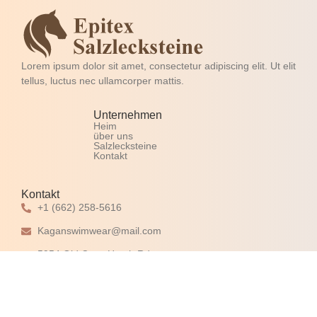
Lorem ipsum dolor sit amet, consectetur adipiscing elit. Ut elit
tellus, luctus nec ullamcorper mattis.
Unternehmen
Heim
über uns
Salzlecksteine
Kontakt
Kontakt
+1 (662) 258-5616
Kaganswimwear@mail.com
5954 Old Cove Heath Rd
Eupora, Mississippi(MS), 39744