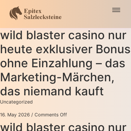
wild blaster casino nur
heute exklusiver Bonus
ohne Einzahlung – das
Marketing-Märchen,
das niemand kauft
Uncategorized
16. May 2026
/
Comments Off
wild blaster casino nur