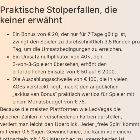
Praktische Stolperfallen, die
keiner erwähnt
Ein Bonus von € 20, der nur für 7 Tage gültig ist,
zwingt den Spieler zu durchschnittlich 3,5 Runden pro
Tag, um die Umsatzbedingungen zu erreichen.
Ein Umsatzmultiplikator von 40×, den
2‑von‑3‑Spielern übersehen, erhöht den
erforderlichen Einsatz von € 50 auf € 2000.
Die Auszahlungsschwelle von € 100, die in vielen
AGBs versteckt liegt, macht den angeblichen
„exklusiven Bonus“ praktisch wertlos für Spieler mit
einem Monatsbudget von € 75.
Because die meisten Plattformen wie LeoVegas die
gleichen Zahlen in verschiedenen Farben darstellen,
verliert man leicht den Überblick. Jeder „freie Spin“ kommt
mit einer 0,5 %igen Gewinnchance, die kaum von einem
Lottoschein mit 1 % Unterschied zu unterscheiden ist.