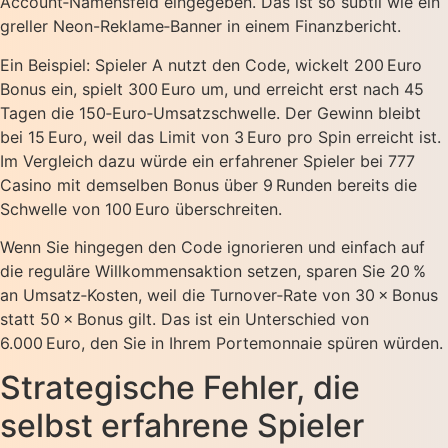
Account‑Namensfeld eingegeben. Das ist so subtil wie ein
greller Neon-Reklame‑Banner in einem Finanzbericht.
Ein Beispiel: Spieler A nutzt den Code, wickelt 200 Euro
Bonus ein, spielt 300 Euro um, und erreicht erst nach 45
Tagen die 150‑Euro‑Umsatzschwelle. Der Gewinn bleibt
bei 15 Euro, weil das Limit von 3 Euro pro Spin erreicht ist.
Im Vergleich dazu würde ein erfahrener Spieler bei 777
Casino mit demselben Bonus über 9 Runden bereits die
Schwelle von 100 Euro überschreiten.
Wenn Sie hingegen den Code ignorieren und einfach auf
die reguläre Willkommensaktion setzen, sparen Sie 20 %
an Umsatz‑Kosten, weil die Turnover‑Rate von 30 × Bonus
statt 50 × Bonus gilt. Das ist ein Unterschied von
6.000 Euro, den Sie in Ihrem Portemonnaie spüren würden.
Strategische Fehler, die
selbst erfahrene Spieler