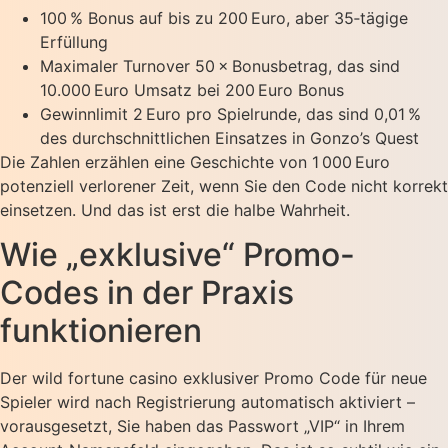
100 % Bonus auf bis zu 200 Euro, aber 35‑tägige
Erfüllung
Maximaler Turnover 50 × Bonusbetrag, das sind
10.000 Euro Umsatz bei 200 Euro Bonus
Gewinnlimit 2 Euro pro Spielrunde, das sind 0,01 %
des durchschnittlichen Einsatzes in Gonzo’s Quest
Die Zahlen erzählen eine Geschichte von 1 000 Euro
potenziell verlorener Zeit, wenn Sie den Code nicht korrekt
einsetzen. Und das ist erst die halbe Wahrheit.
Wie „exklusive“ Promo-
Codes in der Praxis
funktionieren
Der wild fortune casino exklusiver Promo Code für neue
Spieler wird nach Registrierung automatisch aktiviert –
vorausgesetzt, Sie haben das Passwort „VIP“ in Ihrem