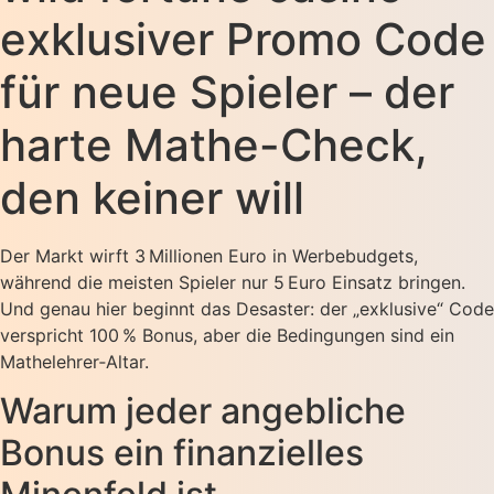
exklusiver Promo Code
für neue Spieler – der
harte Mathe-Check,
den keiner will
Der Markt wirft 3 Millionen Euro in Werbebudgets,
während die meisten Spieler nur 5 Euro Einsatz bringen.
Und genau hier beginnt das Desaster: der „exklusive“ Code
verspricht 100 % Bonus, aber die Bedingungen sind ein
Mathelehrer‑Altar.
Warum jeder angebliche
Bonus ein finanzielles