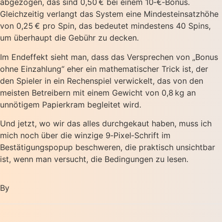
abgezogen, das sind 0,50 € bei einem 10‑€‑Bonus.
Gleichzeitig verlangt das System eine Mindesteinsatzhöhe
von 0,25 € pro Spin, das bedeutet mindestens 40 Spins,
um überhaupt die Gebühr zu decken.
Im Endeffekt sieht man, dass das Versprechen von „Bonus
ohne Einzahlung“ eher ein mathematischer Trick ist, der
den Spieler in ein Rechenspiel verwickelt, das von den
meisten Betreibern mit einem Gewicht von 0,8 kg an
unnötigem Papierkram begleitet wird.
Und jetzt, wo wir das alles durchgekaut haben, muss ich
mich noch über die winzige 9‑Pixel‑Schrift im
Bestätigungspopup beschweren, die praktisch unsichtbar
ist, wenn man versucht, die Bedingungen zu lesen.
By