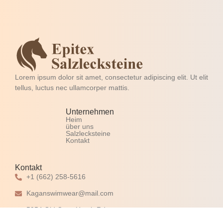
Lorem ipsum dolor sit amet, consectetur adipiscing elit. Ut elit
tellus, luctus nec ullamcorper mattis.
Unternehmen
Heim
über uns
Salzlecksteine
Kontakt
Kontakt
+1 (662) 258-5616
Kaganswimwear@mail.com
5954 Old Cove Heath Rd
Eupora, Mississippi(MS), 39744