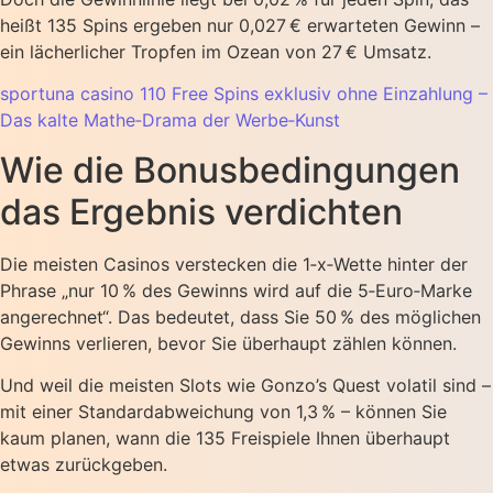
heißt 135 Spins ergeben nur 0,027 € erwarteten Gewinn –
ein lächerlicher Tropfen im Ozean von 27 € Umsatz.
sportuna casino 110 Free Spins exklusiv ohne Einzahlung –
Das kalte Mathe‑Drama der Werbe‑Kunst
Wie die Bonusbedingungen
das Ergebnis verdichten
Die meisten Casinos verstecken die 1‑x‑Wette hinter der
Phrase „nur 10 % des Gewinns wird auf die 5‑Euro‑Marke
angerechnet“. Das bedeutet, dass Sie 50 % des möglichen
Gewinns verlieren, bevor Sie überhaupt zählen können.
Und weil die meisten Slots wie Gonzo’s Quest volatil sind –
mit einer Standardabweichung von 1,3 % – können Sie
kaum planen, wann die 135 Freispiele Ihnen überhaupt
etwas zurückgeben.