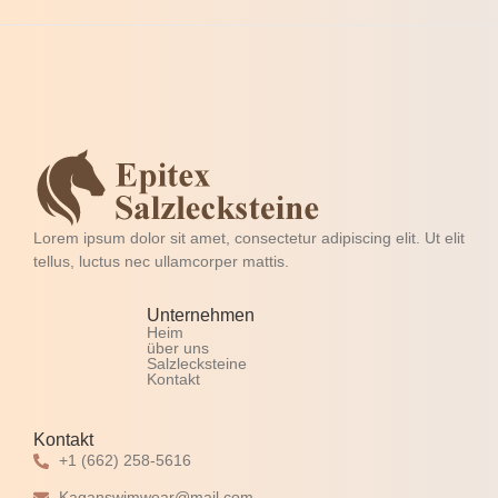
Lorem ipsum dolor sit amet, consectetur adipiscing elit. Ut elit
tellus, luctus nec ullamcorper mattis.
Unternehmen
Heim
über uns
Salzlecksteine
Kontakt
Kontakt
+1 (662) 258-5616
Kaganswimwear@mail.com