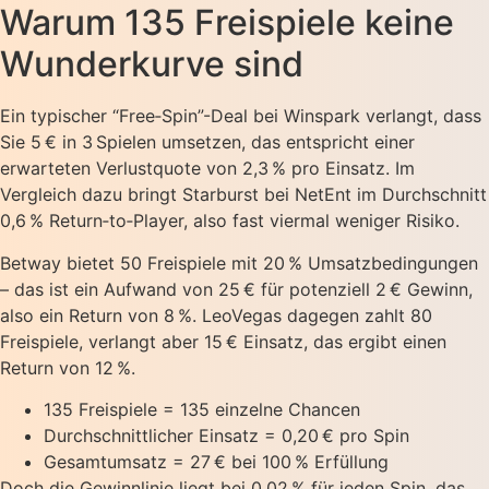
Warum 135 Freispiele keine
Wunderkurve sind
Ein typischer “Free‑Spin”-Deal bei Winspark verlangt, dass
Sie 5 € in 3 Spielen umsetzen, das entspricht einer
erwarteten Verlustquote von 2,3 % pro Einsatz. Im
Vergleich dazu bringt Starburst bei NetEnt im Durchschnitt
0,6 % Return‑to‑Player, also fast viermal weniger Risiko.
Betway bietet 50 Freispiele mit 20 % Umsatzbedingungen
– das ist ein Aufwand von 25 € für potenziell 2 € Gewinn,
also ein Return von 8 %. LeoVegas dagegen zahlt 80
Freispiele, verlangt aber 15 € Einsatz, das ergibt einen
Return von 12 %.
135 Freispiele = 135 einzelne Chancen
Durchschnittlicher Einsatz = 0,20 € pro Spin
Gesamtumsatz = 27 € bei 100 % Erfüllung
Doch die Gewinnlinie liegt bei 0,02 % für jeden Spin, das