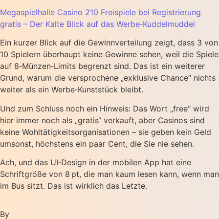
Megaspielhalle Casino 210 Freispiele bei Registrierung
gratis – Der Kalte Blick auf das Werbe‑Kuddelmuddel
Ein kurzer Blick auf die Gewinnverteilung zeigt, dass 3 von
10 Spielern überhaupt keine Gewinne sehen, weil die Spiele
auf 8‑Münzen‑Limits begrenzt sind. Das ist ein weiterer
Grund, warum die versprochene „exklusive Chance“ nichts
weiter als ein Werbe‑Kunststück bleibt.
Und zum Schluss noch ein Hinweis: Das Wort „free“ wird
hier immer noch als „gratis“ verkauft, aber Casinos sind
keine Wohltätigkeitsorganisationen – sie geben kein Geld
umsonst, höchstens ein paar Cent, die Sie nie sehen.
Ach, und das UI‑Design in der mobilen App hat eine
Schriftgröße von 8 pt, die man kaum lesen kann, wenn man
im Bus sitzt. Das ist wirklich das Letzte.
By