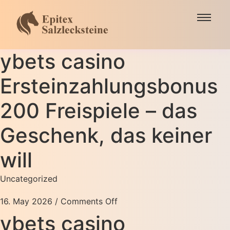
ybets casino
Ersteinzahlungsbonus
200 Freispiele – das
Geschenk, das keiner
will
Uncategorized
16. May 2026
/
Comments Off
ybets casino