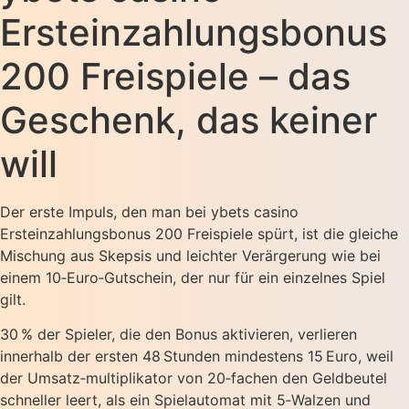
Ersteinzahlungsbonus
200 Freispiele – das
Geschenk, das keiner
will
Der erste Impuls, den man bei ybets casino
Ersteinzahlungsbonus 200 Freispiele spürt, ist die gleiche
Mischung aus Skepsis und leichter Verärgerung wie bei
einem 10‑Euro‑Gutschein, der nur für ein einzelnes Spiel
gilt.
30 % der Spieler, die den Bonus aktivieren, verlieren
innerhalb der ersten 48 Stunden mindestens 15 Euro, weil
der Umsatz‑multiplikator von 20‑fachen den Geldbeutel
schneller leert, als ein Spielautomat mit 5‑Walzen und