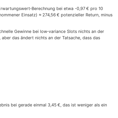
te Erwartungswert‑Berechnung bei etwa -0,97 € pro 10
genommener Einsatz) ≈ 274,56 € potenzieller Return, minus
schnelle Gewinne bei low‑variance Slots nichts an der
n, aber das ändert nichts an der Tatsache, dass das
bnis bei gerade einmal 3,45 €, das ist weniger als ein