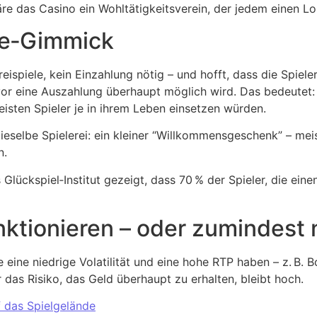
re das Casino ein Wohltätigkeitsverein, der jedem einen Lo
be‑Gimmick
eispiele, kein Einzahlung nötig – und hofft, dass die Spiel
or eine Auszahlung überhaupt möglich wird. Das bedeutet: 1
eisten Spieler je in ihrem Leben einsetzen würden.
eselbe Spielerei: ein kleiner “Willkommensgeschenk” – mei
n.
s Glückspiel‑Institut gezeigt, dass 70 % der Spieler, die e
nktionieren – oder zumindest n
die eine niedrige Volatilität und eine hohe RTP haben – z. B
r das Risiko, das Geld überhaupt zu erhalten, bleibt hoch.
f das Spielgelände