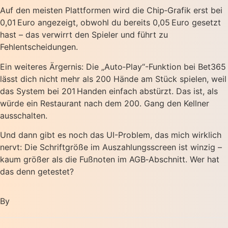
Auf den meisten Plattformen wird die Chip‑Grafik erst bei
0,01 Euro angezeigt, obwohl du bereits 0,05 Euro gesetzt
hast – das verwirrt den Spieler und führt zu
Fehlentscheidungen.
Ein weiteres Ärgernis: Die „Auto‑Play“-Funktion bei Bet365
lässt dich nicht mehr als 200 Hände am Stück spielen, weil
das System bei 201 Handen einfach abstürzt. Das ist, als
würde ein Restaurant nach dem 200. Gang den Kellner
ausschalten.
Und dann gibt es noch das UI-Problem, das mich wirklich
nervt: Die Schriftgröße im Auszahlungsscreen ist winzig –
kaum größer als die Fußnoten im AGB‑Abschnitt. Wer hat
das denn getestet?
By