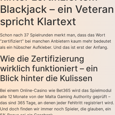
Blackjack – ein Veteran
spricht Klartext
Schon nach 37 Spielrunden merkt man, dass das Wort
“zertifiziert” bei manchen Anbietern kaum mehr bedeutet
als ein hübscher Aufkleber. Und das ist erst der Anfang.
Wie die Zertifizierung
wirklich funktioniert – ein
Blick hinter die Kulissen
Bei einem Online-Casino wie Bet365 wird das Spielmodul
alle 12 Monate von der Malta Gaming Authority geprüft –
das sind 365 Tage, an denen jeder Fehltritt registriert wird.
Und doch finden wir immer noch Spieler, die glauben, ein