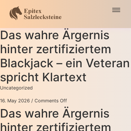
Das wahre Ärgernis
hinter zertifiziertem
Blackjack – ein Veteran
spricht Klartext
Uncategorized
16. May 2026
/
Comments Off
Das wahre Ärgernis
hinter zertifiziertem