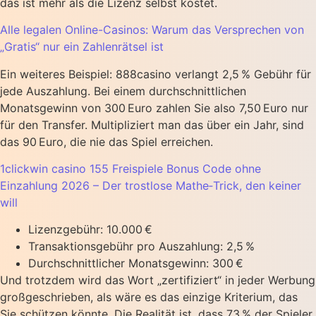
das ist mehr als die Lizenz selbst kostet.
Alle legalen Online-Casinos: Warum das Versprechen von
„Gratis“ nur ein Zahlenrätsel ist
Ein weiteres Beispiel: 888casino verlangt 2,5 % Gebühr für
jede Auszahlung. Bei einem durchschnittlichen
Monatsgewinn von 300 Euro zahlen Sie also 7,50 Euro nur
für den Transfer. Multipliziert man das über ein Jahr, sind
das 90 Euro, die nie das Spiel erreichen.
1clickwin casino 155 Freispiele Bonus Code ohne
Einzahlung 2026 – Der trostlose Mathe‑Trick, den keiner
will
Lizenzgebühr: 10.000 €
Transaktionsgebühr pro Auszahlung: 2,5 %
Durchschnittlicher Monatsgewinn: 300 €
Und trotzdem wird das Wort „zertifiziert“ in jeder Werbung
großgeschrieben, als wäre es das einzige Kriterium, das
Sie schützen könnte. Die Realität ist, dass 73 % der Spieler