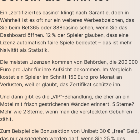
Ein „zertifiziertes casino“ klingt nach Garantie, doch in
Wahrheit ist es oft nur ein weiteres Werbeabzeichen, das
Sie beim Bet365 oder 888casino sehen, wenn Sie das
Dashboard öffnen. 12 % der Spieler glauben, dass eine
Lizenz automatisch faire Spiele bedeutet – das ist mehr
Naivität als Statistik.
Die meisten Lizenzen kommen von Behörden, die 200 000
Euro pro Jahr für ihre Aufsicht bekommen. Im Vergleich
kostet ein Spieler im Schnitt 150 Euro pro Monat an
Verlusten, weil er glaubt, das Zertifikat schütze ihn.
Und dann gibt es die „VIP“-Behandlung, die eher an ein
Motel mit frisch gestrichenen Wänden erinnert. 5 Sterne?
Mehr wie 2 Sterne, wenn man die versteckten Gebühren
zählt.
Zum Beispiel die Bonusaktion von Unibet: 30 € „free“ Geld,
das nur ausgegeben werden darf, wenn Sie 25 % des