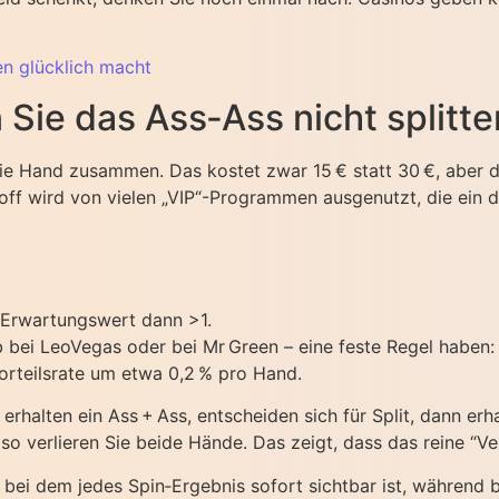
n glücklich macht
Sie das Ass‑Ass nicht splitte
e Hand zusammen. Das kostet zwar 15 € statt 30 €, aber die
‑off wird von vielen „VIP“-Programmen ausgenutzt, die ein d
l Erwartungswert dann >1.
 bei LeoVegas oder bei Mr Green – eine feste Regel haben: 
vorteilsrate um etwa 0,2 % pro Hand.
 erhalten ein Ass + Ass, entscheiden sich für Split, dann erh
o verlieren Sie beide Hände. Das zeigt, dass das reine “Vert
, bei dem jedes Spin‑Ergebnis sofort sichtbar ist, während