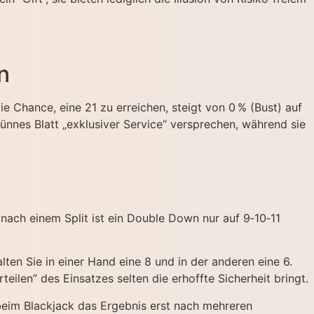
n
 Chance, eine 21 zu erreichen, steigt von 0 % (Bust) auf
ünnes Blatt „exklusiver Service“ versprechen, während sie
nach einem Split ist ein Double Down nur auf 9‑10‑11
alten Sie in einer Hand eine 8 und in der anderen eine 6.
eilen” des Einsatzes selten die erhoffte Sicherheit bringt.
 beim Blackjack das Ergebnis erst nach mehreren